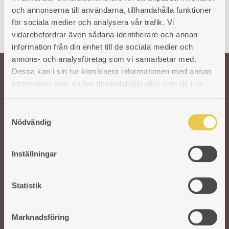
och annonserna till användarna, tillhandahålla funktioner
för sociala medier och analysera vår trafik. Vi
vidarebefordrar även sådana identifierare och annan
information från din enhet till de sociala medier och
annons- och analysföretag som vi samarbetar med.
Dessa kan i sin tur kombinera informationen med annan
information som du har tillhandahållit eller som de har
Välkommen till oss!
samlat in när du har använt deras tjänster.
S
Vår önskan är att hålla den svenska traditionen och hantverket kring
Nödvändig
a
gjutjärnsspisar levande. För att säkra kvaliteten på våra produkter arbetar vi
m
med utvalda svenska och utländska gjuterier. I vår moderna fabrik i Reftele
t
tar erfarna och skickliga hantverkare vid. De finputsar och polerar varje del
Inställningar
y
innan de bygger ihop spisarna för hand. Ett gediget hantverk som aldrig går
c
ur tiden.
k
Statistik
e
s
Marknadsföring
v