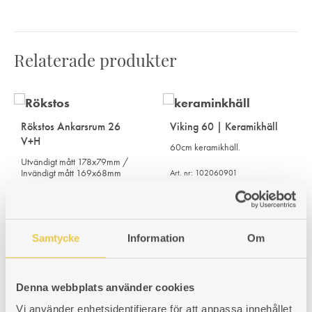
Relaterade produkter
Rökstos Ankarsrum 26
Viking 60 | Keramikhäll
V+H
60cm keramikhäll.
Utvändigt mått 178x79mm /
Invändigt mått 169x68mm
Art. nr: 102060901
4 640
kr
Art. nr: 420026306
614
kr
Samtycke
Information
Om
Denna webbplats använder cookies
Vi använder enhetsidentifierare för att anpassa innehållet