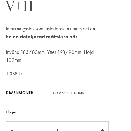
V+H
Inmurningsstos som installeras in i murstocken.
Se en detaljerad måttskiss här
Invänd 183/83mm Ytter 193/90mm Höjd
100mm
1 388
kr
DIMENSIONER
193 × 90 × 100 mm
I lager
Antal