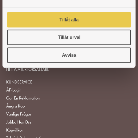
a
l
Tillåt alla
VEDSPISAR OCH KAMINER
Tillåt urval
TILLBEHÖR
Avvisa
RESERVDELAR
HITTA ÅTERFÖRSÄLJARE
KUNDSERVICE
ÅF-Login
Gör En Reklamation
Ångra Köp
Vanliga Frågor
Jobba Hos Oss
Köpvillkor
Teknisk Dokumentation