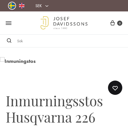
SEK
Cart
0
Sök
Inmurningsstos
Husqvarna 226