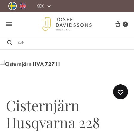
SEK
Cart
0
Sök
Cisternjärn
Husqvarna 228