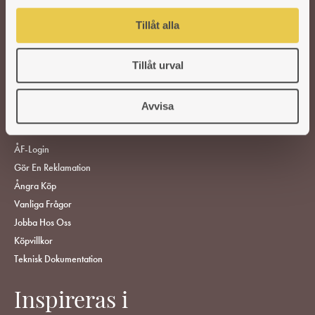
l
VEDSPISAR OCH KAMINER
Tillåt alla
TILLBEHÖR
Tillåt urval
RESERVDELAR
HITTA ÅTERFÖRSÄLJARE
Avvisa
KUNDSERVICE
ÅF-Login
Gör En Reklamation
Ångra Köp
Vanliga Frågor
Jobba Hos Oss
Köpvillkor
Teknisk Dokumentation
Inspireras i