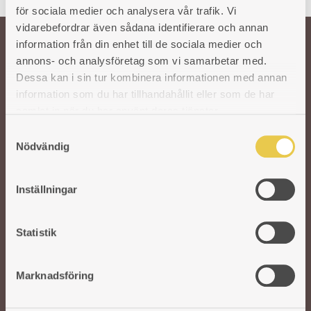
för sociala medier och analysera vår trafik. Vi
vidarebefordrar även sådana identifierare och annan
information från din enhet till de sociala medier och
annons- och analysföretag som vi samarbetar med.
Välkommen till oss!
Dessa kan i sin tur kombinera informationen med annan
information som du har tillhandahållit eller som de har
Vår önskan är att hålla den svenska traditionen och hantverket kring
samlat in när du har använt deras tjänster.
gjutjärnsspisar levande. För att säkra kvaliteten på våra produkter arbetar vi
S
med utvalda svenska och utländska gjuterier. I vår moderna fabrik i Reftele
Nödvändig
a
tar erfarna och skickliga hantverkare vid. De finputsar och polerar varje del
innan de bygger ihop spisarna för hand. Ett gediget hantverk som aldrig går
m
ur tiden.
t
Inställningar
y
c
k
Statistik
e
s
Marknadsföring
v
a