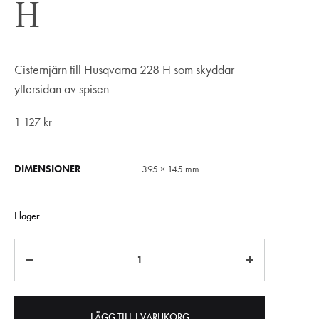
H
Cisternjärn till Husqvarna 228 H som skyddar
yttersidan av spisen
1 127
kr
DIMENSIONER
395 × 145 mm
I lager
Antal
LÄGG TILL I VARUKORG