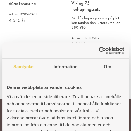
Viking 75 |
60cm keramikhäll.
Förhöjningssats
Art. nr: 102060901
Med förhöjningssatsen på plats
4 640
kr
kan totalhöjden justeras mellan
880-910mm.
Art. nr: 102075902
1 946
kr
Samtycke
Information
Om
Denna webbplats använder cookies
Vi använder enhetsidentifierare för att anpassa innehållet
och annonserna till användarna, tillhandahålla funktioner
för sociala medier och analysera vår trafik. Vi
vidarebefordrar även sådana identifierare och annan
Välkommen till oss!
information från din enhet till de sociala medier och