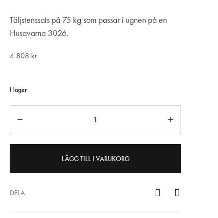
Täljstenssats på 75 kg som passar i ugnen på en
Husqvarna 3026.
4 808
kr
I lager
Antal
LÄGG TILL I VARUKORG
DELA