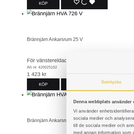
LÄGG
LÄGGER
LADES
KÖP
TILL
TILL
TILL
I
I
I
ÖNSKELISTA
ÖNSKELISTA
ÖNSKELISTA
Brännjärn Ankarsrum 25 V
För vänstereldad spis
Art. nr: 420025102
1 423
kr
Samtycke
LÄGG
LÄGGER
LADES
KÖP
TILL
TILL
TILL
Denna webbplats använder 
I
I
I
Vi använder enhetsidentifierar
sociala medier och analysera 
ÖNSKELISTA
ÖNSKELISTA
ÖNSKELISTA
Brännjärn Ankarsrum 25 H
till de sociala medier och a
med annan information som du 