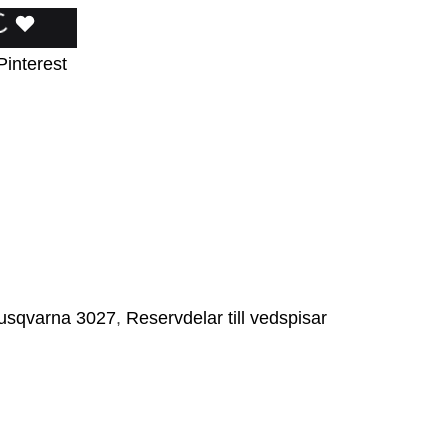
ÄGG
LÄGGER
LADES
Pinterest
ILL
TILL
TILL
I
I
NSKELISTA
ÖNSKELISTA
ÖNSKELISTA
usqvarna 3027
,
Reservdelar till vedspisar