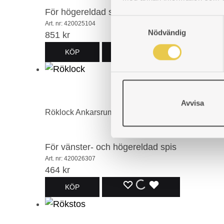
För högereldad spis
S
Art. nr: 420025104
Nödvändig
a
851
kr
m
LÄGG
LÄGGER
LADES
KÖP
t
y
TILL
TILL
TILL
c
I
I
I
k
Avvisa
e
ÖNSKELISTA
ÖNSKELISTA
ÖNSKELISTA
Röklock Ankarsrum 26 V+H
s
v
a
För vänster- och högereldad spis
l
Art. nr: 420026307
464
kr
LÄGG
LÄGGER
LADES
KÖP
TILL
TILL
TILL