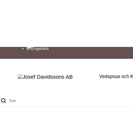
Vedspisar och 
Josef
Välkommen
SEK
Davidssons
in
EUR
Sök
AB
i
värmen!