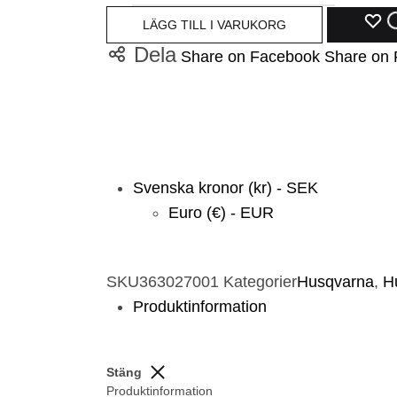
L
LÄGG TILL I VARUKORG
Dela
Share on Facebook
Share on 
T
I
Ö
Svenska kronor (kr) - SEK
Euro (€) - EUR
SKU
363027001
Kategorier
Husqvarna
,
H
Produktinformation
Stäng
Produktinformation