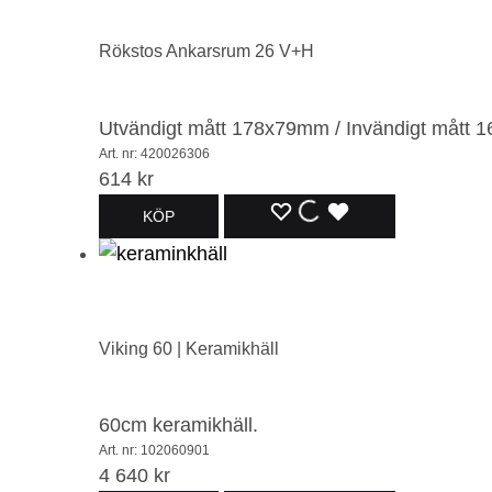
I
I
I
ÖNSKELISTA
ÖNSKELISTA
ÖNSKELISTA
Rökstos Ankarsrum 26 V+H
Utvändigt mått 178x79mm / Invändigt mått
Art. nr: 420026306
614
kr
LÄGG
LÄGGER
LADES
KÖP
TILL
TILL
TILL
I
I
I
ÖNSKELISTA
ÖNSKELISTA
ÖNSKELISTA
Viking 60 | Keramikhäll
60cm keramikhäll.
Art. nr: 102060901
4 640
kr