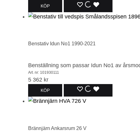
LÄGG
LÄGGER
LADES
KÖP
TILL
TILL
TILL
I
I
I
ÖNSKELISTA
ÖNSKELISTA
ÖNSKELISTA
Benstativ Idun No1 1990-2021
Benställning som passar Idun No1 av årsm
Art. nr: 101930111
5 362
kr
LÄGG
LÄGGER
LADES
KÖP
TILL
TILL
TILL
I
I
I
ÖNSKELISTA
ÖNSKELISTA
ÖNSKELISTA
Brännjärn Ankarsrum 26 V