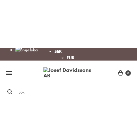
SEK
EUR
Cart
0
Sök