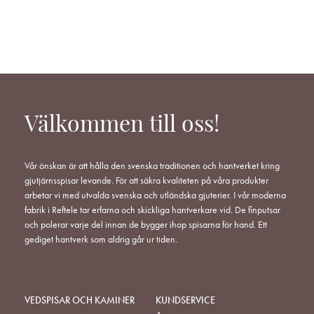
TILL
TILL
TILL
I
I
I
ÖNSKELISTA
ÖNSKELISTA
ÖNSKELISTA
Välkommen till oss!
Vår önskan är att hålla den svenska traditionen och hantverket kring
gjutjärnsspisar levande. För att säkra kvaliteten på våra produkter
arbetar vi med utvalda svenska och utländska gjuterier. I vår moderna
fabrik i Reftele tar erfarna och skickliga hantverkare vid. De finputsar
och polerar varje del innan de bygger ihop spisarna för hand. Ett
gediget hantverk som aldrig går ur tiden.
VEDSPISAR OCH KAMINER
KUNDSERVICE