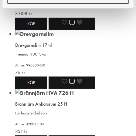
ÖNSKELISTA
ÖNSKELISTA
ÖNSKELISTA
Art. nr: 101930113
3 008
kr
LÄGG
LÄGGER
LADES
KÖP
TILL
TILL
TILL
Drevgarnslim 17ml
I
I
I
Thermic 1100. Svart.
ÖNSKELISTA
ÖNSKELISTA
ÖNSKELISTA
Art. nr: 990000450
76
kr
LÄGG
LÄGGER
LADES
KÖP
TILL
TILL
TILL
Brännjärn Ankarsrum 25 H
I
I
I
För högereldad spis
ÖNSKELISTA
ÖNSKELISTA
ÖNSKELISTA
Art. nr: 420025104
851
kr