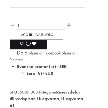
Antal
LÄGG TILL I VARUKORG
LÄGG
LÄGGER
LADES
Dela
Share on Facebook
Share on
TILL
TILL
TILL
Pinterest
I
I
I
Svenska kronor (kr) - SEK
Euro (€) - EUR
ÖNSKELISTA
ÖNSKELISTA
ÖNSKELISTA
SKU
360061308
Kategorier
Reservdelar
till vedspisar
,
Husqvarna
,
Husqvarna
61