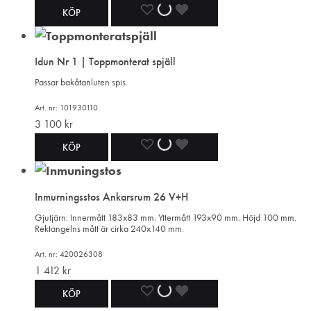
LÄGG
LÄGGER
LADES
KÖP
TILL
TILL
TILL
Idun Nr 1 | Toppmonterat spjäll
I
I
I
Passar bakåtanluten spis.
ÖNSKELISTA
ÖNSKELISTA
ÖNSKELISTA
Art. nr: 101930110
3 100
kr
LÄGG
LÄGGER
LADES
KÖP
TILL
TILL
TILL
Inmurningsstos Ankarsrum 26 V+H
I
I
I
Gjutjärn. Innermått 183x83 mm. Yttermått 193x90 mm. Höjd 100 mm.
Rektangelns mått är cirka 240x140 mm.
ÖNSKELISTA
ÖNSKELISTA
ÖNSKELISTA
Art. nr: 420026308
1 412
kr
LÄGG
LÄGGER
LADES
KÖP