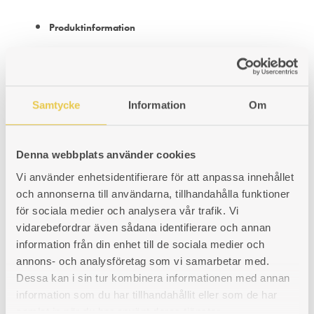
Produktinformation
Relaterade produkter
Samtycke
Information
Om
Denna webbplats använder cookies
Vi använder enhetsidentifierare för att anpassa innehållet
Cisternjärn Ankarsrum 25 H
och annonserna till användarna, tillhandahålla funktioner
För högereldad spis
för sociala medier och analysera vår trafik. Vi
vidarebefordrar även sådana identifierare och annan
Art. nr: 420025103
information från din enhet till de sociala medier och
851
kr
annons- och analysföretag som vi samarbetar med.
LÄGG
LÄGGER
LADES
KÖP
Dessa kan i sin tur kombinera informationen med annan
information som du har tillhandahållit eller som de har
TILL
TILL
TILL
samlat in när du har använt deras tjänster.