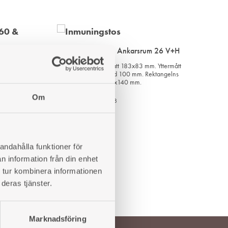
Inmurningsstos Ankarsrum 26 V+H
Gjutjärn. Innermått 183x83 mm. Yttermått
193x90 mm. Höjd 100 mm. Rektangelns
an
mått är cirka 240x140 mm.
-910mm.
Om
Art. nr: 420026308
1 412
kr
LÄGG
andahålla funktioner för
LÄGG
TILL
n information från din enhet
TILL
I
 tur kombinera informationen
I
ÖNSKELISTA
deras tjänster.
ÖNSKELISTA
Marknadsföring