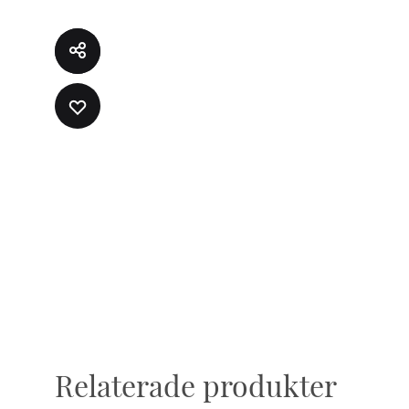
LÄGG
TILL
I
ÖNSKELISTA
Relaterade produkter