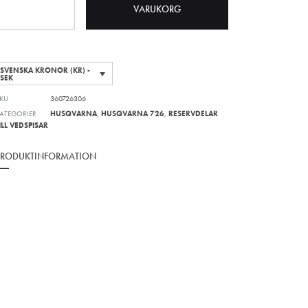
VARUKORG
SVENSKA KRONOR (KR) -
SEK
KU
360726306
ATEGORIER
HUSQVARNA
,
HUSQVARNA 726
,
RESERVDELAR
ILL VEDSPISAR
PRODUKTINFORMATION