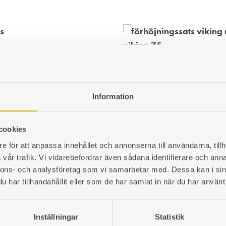
 Ankarsrum 26 V+H
Viking 75 | Förhöjningssats
t mått 178x79mm / Invändigt mått
mm
Med förhöjningssatsen på plats k
totalhöjden justeras mellan 880
420026306
Information
Art. nr: 102075902
1 946
kr
cookies
LÄGG
e för att anpassa innehållet och annonserna till användarna, tillh
TILL
vår trafik. Vi vidarebefordrar även sådana identifierare och anna
I
nnons- och analysföretag som vi samarbetar med. Dessa kan i sin
ÖNSKELISTA
har tillhandahållit eller som de har samlat in när du har använt 
Inställningar
Statistik