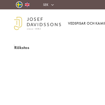
SEK
VEDSPISAR OCH KAMI
Josef
Välkommen
Davidssons
in
AB
i
värmen!