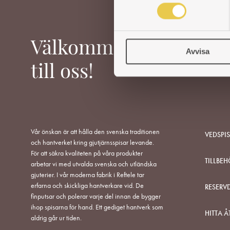
m
t
y
c
Välkommen
Avvisa
k
e
till oss!
s
v
a
l
Vår önskan är att hålla den svenska traditionen
VEDSPI
och hantverket kring gjutjärnsspisar levande.
För att säkra kvaliteten på våra produkter
TILLBEH
arbetar vi med utvalda svenska och utländska
gjuterier. I vår moderna fabrik i Reftele tar
erfarna och skickliga hantverkare vid. De
RESERV
finputsar och polerar varje del innan de bygger
ihop spisarna för hand. Ett gediget hantverk som
HITTA Å
aldrig går ur tiden.