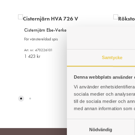
Cisternjärn Ebe-Verken 226 V
Rökstos
För vänstereldad spis
Utvändig
169x68
Art. nr: 470226101
Art. nr: 
1 423
kr
Samtycke
614
kr
LÄGG
Denna webbplats använder 
TILL
Vi använder enhetsidentifierar
I
sociala medier och analysera 
ÖNSKELISTA
till de sociala medier och a
med annan information som du 
S
Nödvändig
a