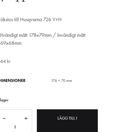
Rökstos till Husqvarna 726 V+H
Utvändigt mått 178x79mm / Invändigt mått
169x68mm
664
kr
DIMENSIONER
176 × 70 mm
 lager
Antal
LÄGG TILL I