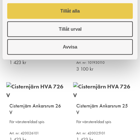
Art. nr: 101930111
l
5 362
kr
Tillåt alla
Tillåt urval
Brännjärn Ankarsrum 26 V
Idun Nr 1 | Toppmonterat
spjäll
För vänstereldad spis
Avvisa
Passar bakåtanluten spis.
Art. nr: 420026102
1 423
kr
Art. nr: 101930110
3 100
kr
Cisternjärn Ankarsrum 26
Cisternjärn Ankarsrum 25
V
V
För vänstereldad spis
För vänstereldad spis
Art. nr: 420026101
Art. nr: 420025101
1 423
kr
1 423
kr