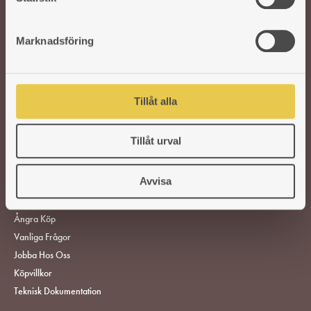
e
s
Marknadsföring
v
VEDSPISAR OCH KAMINER
a
TILLBEHÖR
l
Tillåt alla
RESERVDELAR
HITTA ÅTERFÖRSÄLJARE
Tillåt urval
KUNDSERVICE
Avvisa
ÅF-Login
Gör En Reklamation
Ångra Köp
Vanliga Frågor
Jobba Hos Oss
Köpvillkor
Teknisk Dokumentation