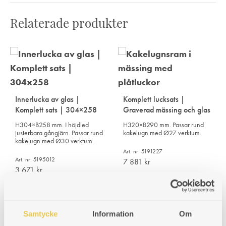
Relaterade produkter
Innerlucka av glas |
Komplett lucksats |
Komplett sats | 304×258
Graverad mässing och glas
H304×B258 mm. I höjdled
H320×B290 mm. Passar rund
justerbara gångjärn. Passar rund
kakelugn med Ø27 verktum.
kakelugn med Ø30 verktum.
Art. nr: 5191227
Art. nr: 5195012
7 881
kr
3 671
kr
Samtycke
Information
Om