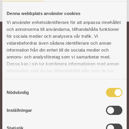
Denna webbplats använder cookies
Vi använder enhetsidentifierare för att anpassa innehållet
och annonserna till användarna, tillhandahålla funktioner
för sociala medier och analysera vår trafik. Vi
Välkommen till oss!
vidarebefordrar även sådana identifierare och annan
information från din enhet till de sociala medier och
annons- och analysföretag som vi samarbetar med.
Vår önskan är att hålla den svenska traditionen och hantverket kring
Dessa kan i sin tur kombinera informationen med annan
gjutjärnsspisar levande. För att säkra kvaliteten på våra produkter arbetar vi
information som du har tillhandahållit eller som de har
med utvalda svenska och utländska gjuterier. I vår moderna fabrik i Reftele
tar erfarna och skickliga hantverkare vid. De finputsar och polerar varje del
samlat in när du har använt deras tjänster.
innan de bygger ihop spisarna för hand. Ett gediget hantverk som aldrig går
S
ur tiden.
Nödvändig
a
m
t
Inställningar
y
c
k
Statistik