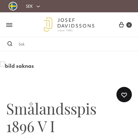
SEK
Cart
0
Sök
Smålandsspis
1896 V I