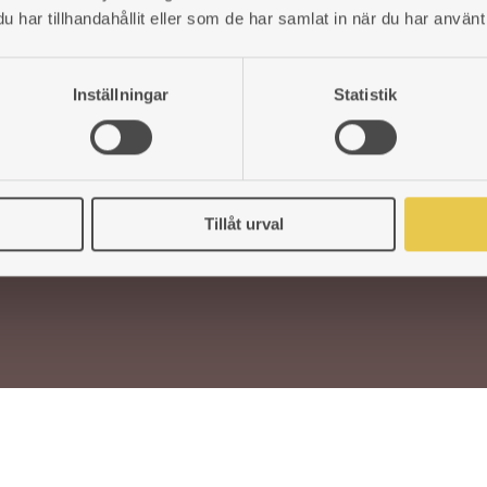
ÖR
Gör En Reklamation
har tillhandahållit eller som de har samlat in när du har använt 
Ångra Köp
DELAR
Vanliga Frågor
Inställningar
Statistik
Jobba Hos Oss
TERFÖRSÄLJARE
Köpvillkor
Teknisk Dokumentation
Tillåt urval