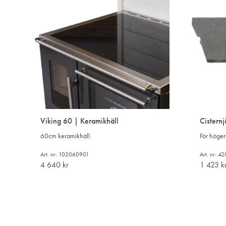
Viking 60 | Keramikhäll
Cistern
60cm keramikhäll.
För höger
Art. nr: 102060901
Art. nr: 
4 640
kr
1 423
k
LÄGG
TILL
I