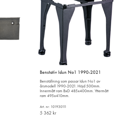
Benstativ Idun No1 1990-2021
Benställning som passar Idun No1 av
årsmodell 1990-2021. Höjd 500mm.
Innermått ram BxD 485x400mm. Yttermått
ram 495x410mm.
Art. nr: 101930111
5 362
kr
LÄGG
TILL
I
LÄGG