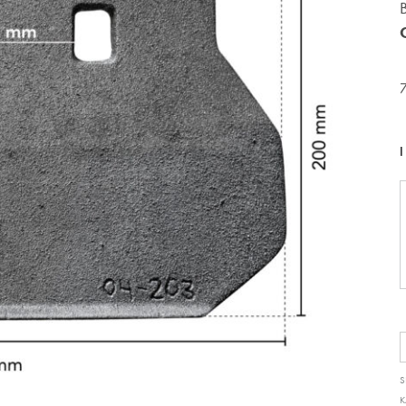
I
S
K