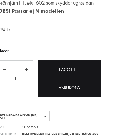
Brännjärn till Jøtul 602 som skyddar ugnssidan.
OBS! Passar ej N modellen
794
kr
 lager
Antal
LÄGG TILL I
VARUKORG
SVENSKA KRONOR (KR) -
SEK
KU
1910033012
ATEGORIER
RESERVDELAR TILL VEDSPISAR
,
JØTUL
,
JØTUL 602