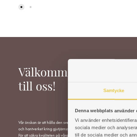
ÖNSKELISTA
Välkommen
till oss!
Samtycke
Denna webbplats använder 
Vi använder enhetsidentifierar
Vår önskan är att hålla den svenska traditionen
VEDSPI
sociala medier och analysera 
och hantverket kring gjutjärnsspisar levande.
till de sociala medier och a
För att säkra kvaliteten på våra produkter