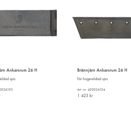
järn Ankarsrum 26 H
Brännjärn Ankarsrum 26 H
eldad spis
För högereldad spis
420026103
Art. nr: 420026104
r
1 423
kr
LÄGG
TILL
I