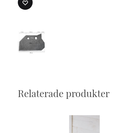
LÄGG
TILL
I
ÖNSKELISTA
Relaterade produkter