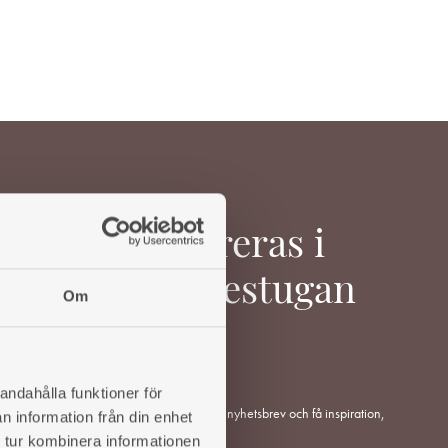
ÖNSKELISTA
TILL
I
ÖNSKELISTA
Inspireras i
Värmestugan
Om
andahålla funktioner för
Anmäl dig till vårt nyhetsbrev och få inspiration,
n information från din enhet
tips och råd.
 tur kombinera informationen