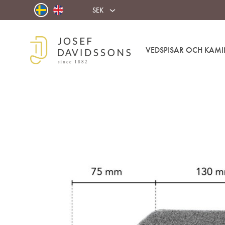
SEK
VEDSPISAR OCH KAMI
Josef
Välkommen
Davidssons
in
AB
i
värmen!