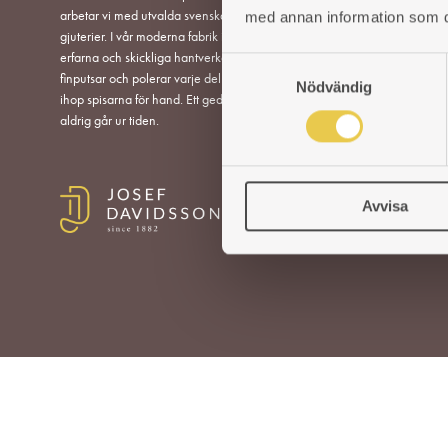
TILLBEH
arbetar vi med utvalda svenska och utländska
med annan information som du 
gjuterier. I vår moderna fabrik i Reftele tar
erfarna och skickliga hantverkare vid. De
RESERV
S
finputsar och polerar varje del innan de bygger
Nödvändig
a
ihop spisarna för hand. Ett gediget hantverk som
HITTA Å
m
aldrig går ur tiden.
t
y
c
Avvisa
k
e
s
v
a
l