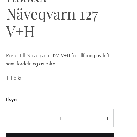
Näveqvarn 127
V+H
Roster till Näveqvarn 127 V+H för tillföring av luft
samt fördelning av aska.
1 115
kr
I lager
Antal