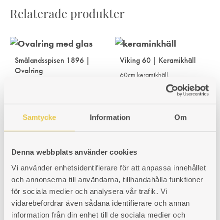
Relaterade produkter
Smålandsspisen 1896 |
Viking 60 | Keramikhäll
Ovalring
60cm keramikhäll.
432x270mm
Art. nr: 102060901
4 640
kr
Art. nr: 990000224
3 981
kr
Samtycke
Information
Om
Denna webbplats använder cookies
Smålandsspisen 28 och
Idun No 1 | Ovalring med
Vi använder enhetsidentifierare för att anpassa innehållet
Benstativ Idun No1 1990-
glas
och annonserna till användarna, tillhandahålla funktioner
2021
för sociala medier och analysera vår trafik. Vi
Synliggör brasan! 355x270mm.
Benställning som passar Idun
vidarebefordrar även sådana identifierare och annan
No1 av årsmodell 1990-2021.
Art. nr: 990000225
Höjd 500mm. Innermått ram
information från din enhet till de sociala medier och
BxD 485x400mm. Yttermått ram