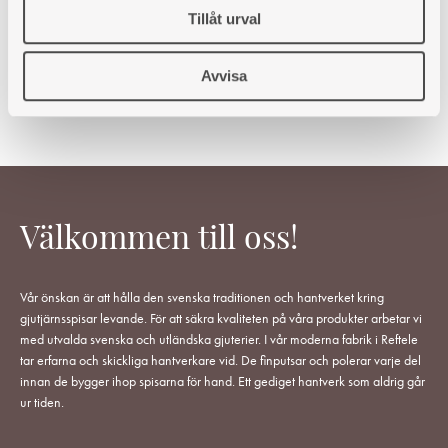
Tillåt urval
Art. nr: 420025101
1 423
kr
Avvisa
Välkommen till oss!
Vår önskan är att hålla den svenska traditionen och hantverket kring
gjutjärnsspisar levande. För att säkra kvaliteten på våra produkter arbetar vi
med utvalda svenska och utländska gjuterier. I vår moderna fabrik i Reftele
tar erfarna och skickliga hantverkare vid. De finputsar och polerar varje del
innan de bygger ihop spisarna för hand. Ett gediget hantverk som aldrig går
ur tiden.