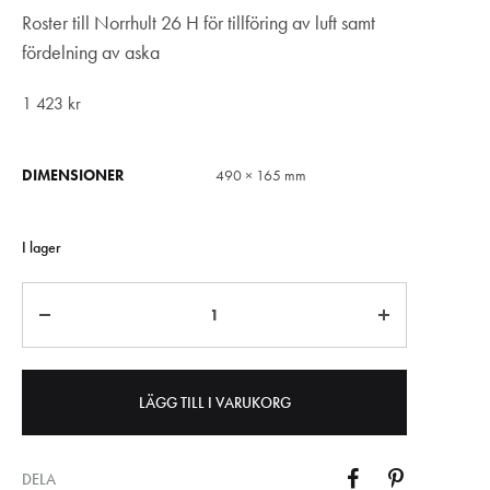
Roster till Norrhult 26 H för tillföring av luft samt
fördelning av aska
1 423
kr
DIMENSIONER
490 × 165 mm
I lager
Antal
LÄGG TILL I VARUKORG
DELA