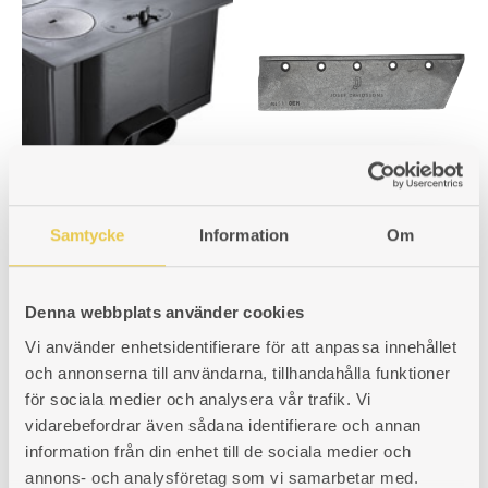
Idun Nr 1 | Toppmonterat
Brännjärn Ankarsrum 26 V
spjäll
Samtycke
Information
Om
För vänstereldad spis
Passar bakåtanluten spis.
Art. nr: 420026102
1 423
kr
Art. nr: 101930110
Denna webbplats använder cookies
3 100
kr
Vi använder enhetsidentifierare för att anpassa innehållet
och annonserna till användarna, tillhandahålla funktioner
för sociala medier och analysera vår trafik. Vi
vidarebefordrar även sådana identifierare och annan
information från din enhet till de sociala medier och
annons- och analysföretag som vi samarbetar med.