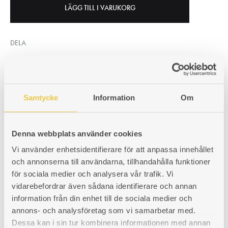
LÄGG TILL I VARUKORG
DELA
SVENSKA KRONOR (KR) -
Samtycke
Information
Om
SEK
SKU
430025303
KATEGORIER
RESERVDELAR TILL VEDSPISAR
,
Denna webbplats använder cookies
KLAVRESTRÖM
,
KLAVRESTRÖM 25
Vi använder enhetsidentifierare för att anpassa innehållet
och annonserna till användarna, tillhandahålla funktioner
för sociala medier och analysera vår trafik. Vi
vidarebefordrar även sådana identifierare och annan
PRODUKTINFORMATION
information från din enhet till de sociala medier och
annons- och analysföretag som vi samarbetar med.
Dessa kan i sin tur kombinera informationen med annan