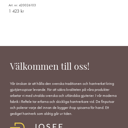
Art. nr: 420026103
1 423
kr
Välkommen till oss!
Vår önskan är att hålla den svenska traditionen och hantverket kring
gjutjärnsspisar levande. För att säkra kvaliteten på våra produkter
arbetar vi med utvalda svenska och utländska gjuterier. I vår moderna
fabrik i Reftele tar erfarna och skickliga hantverkare vid. De finputsar
och polerar varje del innan de bygger ihop spisarna för hand. Ett
gediget hantverk som aldrig går ur tiden.