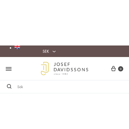
SEK
Cart
0
Sök