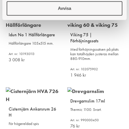
464
kr
Avvisa
Idun No 1 Hällförlängare
Viking 75 |
Förhöjningssats
Hällförlängare 105x515 mm.
Med förhöjningssatsen på plats
kan totalhöjden justeras mellan
Art. nr: 101930113
880-910mm.
3 008
kr
Art. nr: 102075902
1 946
kr
Drevgarnslim 17ml
Cisternjärn Ankarsrum 26
Thermic 1100. Svart.
H
Art. nr: 990000450
För högereldad spis
76
kr