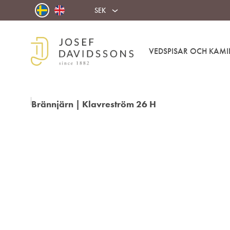
SEK
VEDSPISAR OCH KAMI
Josef
Välkommen
Davidssons
in
AB
i
värmen!