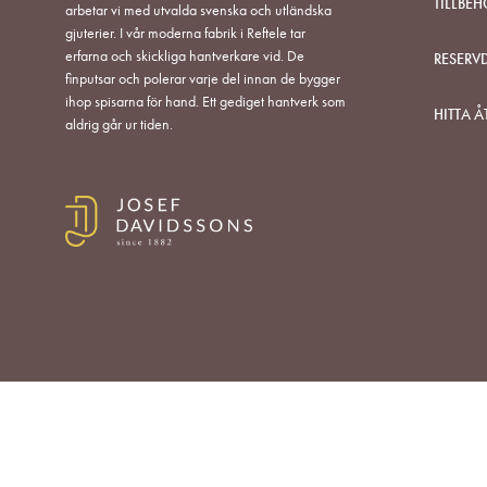
TILLBEH
arbetar vi med utvalda svenska och utländska
gjuterier. I vår moderna fabrik i Reftele tar
erfarna och skickliga hantverkare vid. De
RESERV
finputsar och polerar varje del innan de bygger
ihop spisarna för hand. Ett gediget hantverk som
HITTA Å
aldrig går ur tiden.