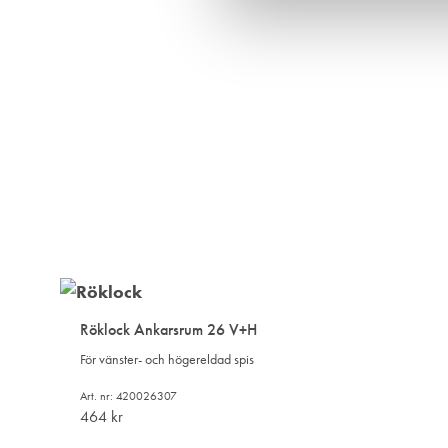
v
a
l
Röklock Ankarsrum 26 V+H
För vänster- och högereldad spis
Art. nr: 420026307
464
kr