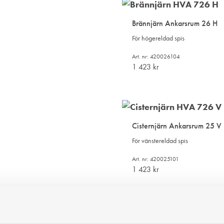
Brännjärn Ankarsrum 26 H
För högereldad spis
Art. nr: 420026104
1 423
kr
LÄGG
TILL
I
Cisternjärn Ankarsrum 25 V
ÖNSKELISTA
För vänstereldad spis
Art. nr: 420025101
1 423
kr
LÄGG
TILL
I