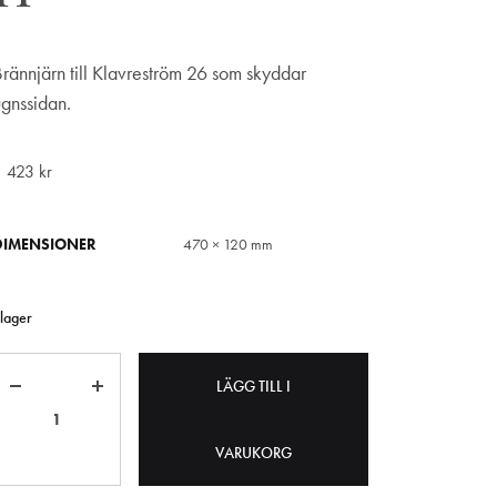
Brännjärn till Klavreström 26 som skyddar
ugnssidan.
1 423
kr
DIMENSIONER
470 × 120 mm
 lager
Antal
LÄGG TILL I
VARUKORG