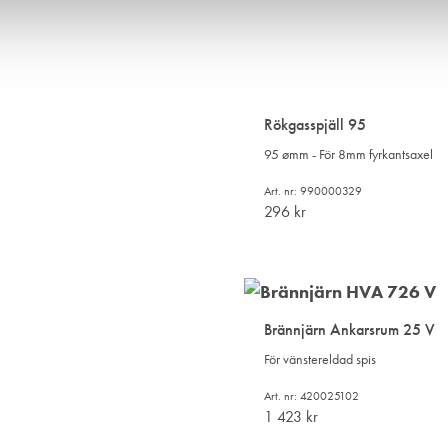
Rökgasspjäll 95
95 ømm - För 8mm fyrkantsaxel
Art. nr: 990000329
296
kr
Brännjärn Ankarsrum 25 V
För vänstereldad spis
Art. nr: 420025102
1 423
kr