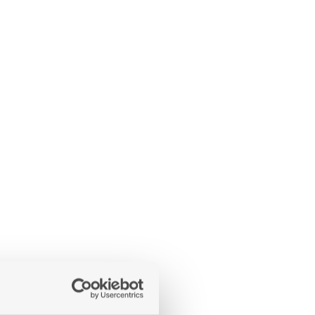
LÄGG
TILL
I
ÖNSKELISTA
LÄGG
TILL
I