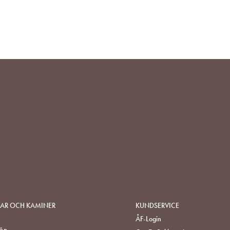
LÄGG
TILL
I
ÖNSKELISTA
SAR OCH KAMINER
KUNDSERVICE
ÅF-Login