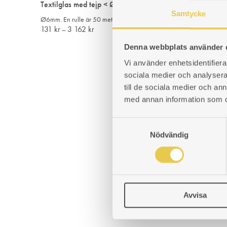
Textilglas med tejp < Ø6mm
Samtycke
Ø6mm. En rulle är 50 meter. För tätning av eldstadsglas.
Prisintervall:
131
kr
3 162
kr
–
131 kr
Denna webbplats använder 
till
3
Vi använder enhetsidentifierar
162 kr
sociala medier och analysera 
till de sociala medier och a
med annan information som du 
S
Nödvändig
a
m
t
y
c
Avvisa
k
e
s