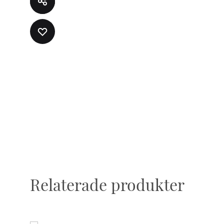
LÄGG
TILL
I
ÖNSKELISTA
Relaterade produkter