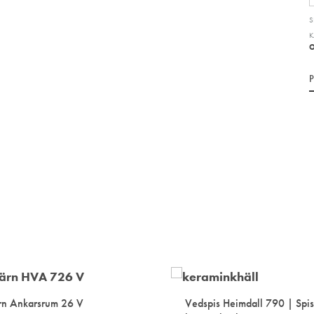
S
K
rn Ankarsrum 26 V
Vedspis Heimdall 790 | Spish