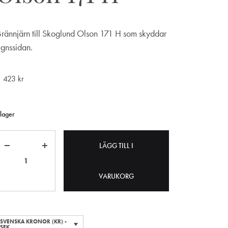
Brännjärn till Skoglund Olson 171 H som skyddar
ugnssidan.
1 423
kr
 lager
Antal
LÄGG TILL I
VARUKORG
SVENSKA KRONOR (KR) -
SEK