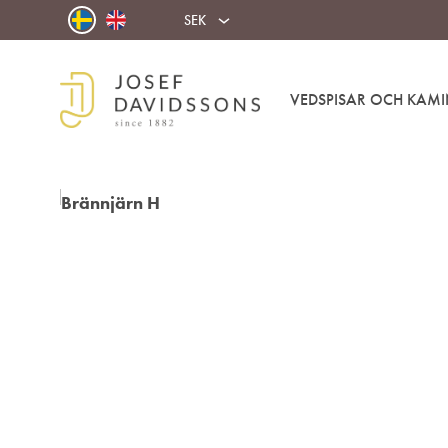
SEK
VEDSPISAR OCH KAMI
Josef
Välkommen
Davidssons
in
AB
i
värmen!