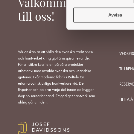
Välkommen
y
c
till oss!
Avvisa
k
e
s
v
a
l
Vår önskan är att hålla den svenska traditionen
VEDSPI
och hantverket kring gjutjärnsspisar levande.
För att säkra kvaliteten på våra produkter
TILLBEH
arbetar vi med utvalda svenska och utländska
gjuterier. I vår moderna fabrik i Reftele tar
erfarna och skickliga hantverkare vid. De
RESERV
finputsar och polerar varje del innan de bygger
ihop spisarna för hand. Ett gediget hantverk som
HITTA Å
aldrig går ur tiden.