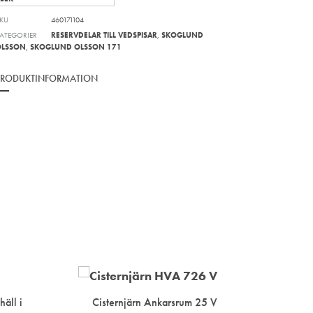
KU
460171104
ATEGORIER
RESERVDELAR TILL VEDSPISAR
,
SKOGLUND
OLSSON
,
SKOGLUND OLSSON 171
PRODUKTINFORMATION
äll i
Cisternjärn Ankarsrum 25 V