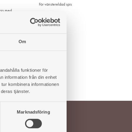
För vänstereldad spis
pis med
hällen
Art. nr: 420025101
an.
1 423
kr
LÄGG
Om
TILL
I
LÄGG
ÖNSKELISTA
TILL
andahålla funktioner för
I
n information från din enhet
ÖNSKELISTA
 tur kombinera informationen
deras tjänster.
Marknadsföring