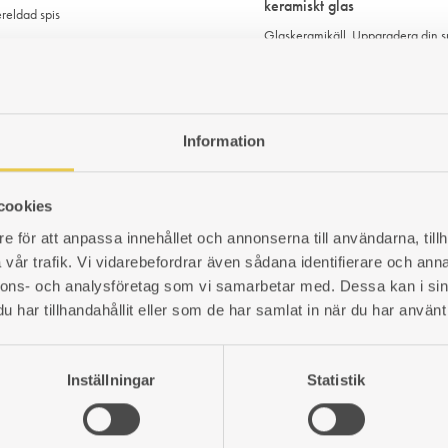
keramiskt glas
ereldad spis
Glaskeramikäll. Uppgradera din s
den här transparenta glaskeramik
420026102
och se lågorna i eldstaden från ov
r
Art. nr: 102075901
4 640
kr
LÄGG
Information
TILL
I
cookies
ÖNSKELISTA
e för att anpassa innehållet och annonserna till användarna, tillh
vår trafik. Vi vidarebefordrar även sådana identifierare och anna
nnons- och analysföretag som vi samarbetar med. Dessa kan i sin
har tillhandahållit eller som de har samlat in när du har använt 
Inställningar
Statistik