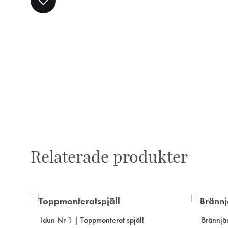
TILL
I
ÖNSKELISTA
Relaterade produkter
Idun Nr 1 | Toppmonterat spjäll
Brännjä