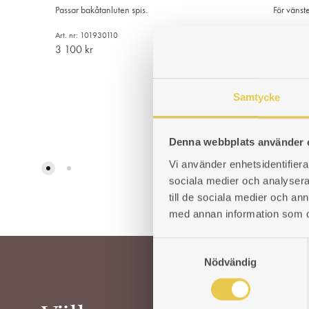
Passar bakåtanluten spis.
För vänst
Art. nr: 101930110
Art. nr: 
3 100
kr
1 423
k
LÄGG
Samtycke
TILL
I
Denna webbplats använder 
ÖNSKELISTA
Vi använder enhetsidentifierar
sociala medier och analysera 
till de sociala medier och a
med annan information som du 
S
Nödvändig
a
m
t