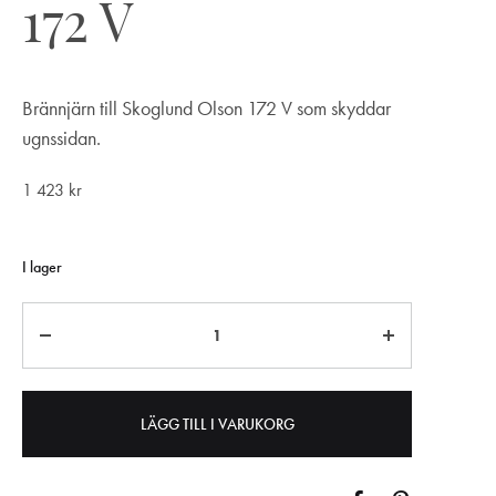
172 V
Brännjärn till Skoglund Olson 172 V som skyddar
ugnssidan.
1 423
kr
I lager
Antal
LÄGG TILL I VARUKORG