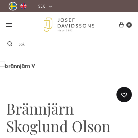
SEK
Cart
0
Sök
Brännjärn
Skoglund Olson