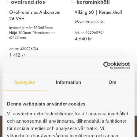
Oval-rund stos Ankarsrum
Viking 60 | Keramikhäll
26 V+H
60cm keramikhäll.
Invändigt mått 180x80mm.
Höjd 100mm. Ytterdiameter
Art. nr: 102060901
Ø123 mm.
4 640
kr
Art. nr: 420026514
1 412
kr
Samtycke
Information
Om
Denna webbplats använder cookies
Vi använder enhetsidentifierare för att anpassa innehållet
och annonserna till användarna, tillhandahålla funktioner
för sociala medier och analysera vår trafik. Vi
vidarebefordrar även sådana identifierare och annan