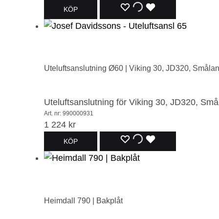
LÄGG
LÄGGER
LADES
KÖP
TILL
TILL
TILL
I
I
I
ÖNSKELISTA
ÖNSKELISTA
ÖNSKELISTA
Uteluftsanslutning Ø60 | Viking 30, JD320, Småla
Uteluftsanslutning för Viking 30, JD320, Sm
Art. nr: 990000931
1 224
kr
LÄGG
LÄGGER
LADES
KÖP
TILL
TILL
TILL
I
I
I
ÖNSKELISTA
ÖNSKELISTA
ÖNSKELISTA
Heimdall 790 | Bakplåt