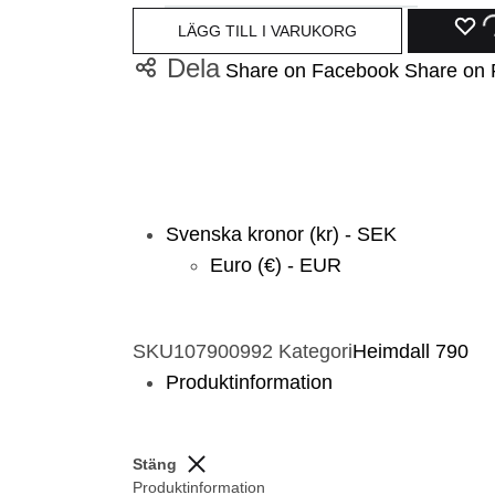
L
LÄGG TILL I VARUKORG
Dela
Share on Facebook
Share on 
T
I
Ö
Svenska kronor (kr) - SEK
Euro (€) - EUR
SKU
107900992
Kategori
Heimdall 790
Produktinformation
Stäng
Produktinformation