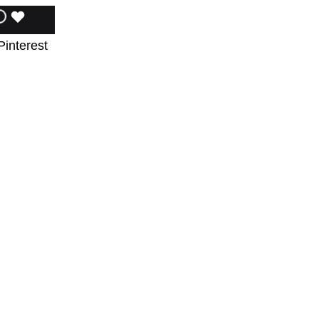
ÄGG
LÄGGER
LADES
Pinterest
ILL
TILL
TILL
I
I
NSKELISTA
ÖNSKELISTA
ÖNSKELISTA