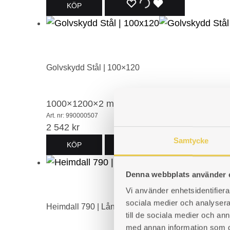
LÄGG
LÄGGER
LADES
KÖP
TILL
TILL
TILL
I
I
I
ÖNSKELISTA
ÖNSKELISTA
ÖNSKELISTA
Golvskydd Stål | 100×120
1000×1200×2 mm. Eldstadsplan i svartlackera
Art. nr: 990000507
2 542
kr
Samtycke
LÄGG
LÄGGER
LADES
KÖP
TILL
TILL
TILL
Denna webbplats använder 
I
I
I
Vi använder enhetsidentifierar
sociala medier och analysera 
ÖNSKELISTA
ÖNSKELISTA
ÖNSKELISTA
Heimdall 790 | Långpanna
till de sociala medier och a
med annan information som du 