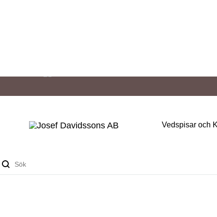
Vedspisar och 
Josef
Välkommen
SEK
Davidssons
in
EUR
Sök
AB
i
värmen!