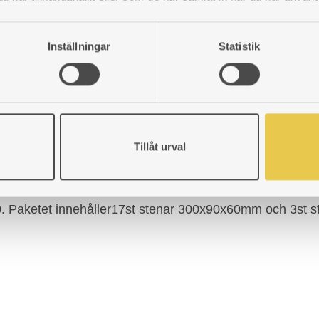
n Heimdall 790 från Josef Davidssons AB.
Inställningar
Statistik
Tillåt urval
790. Paketet innehåller17st stenar 300x90x60mm och 3st 