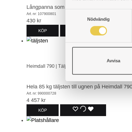
Långpanna som passar i ugnen till vedspise
S
Art. nr: 107900801
Nödvändig
a
430
kr
m
LÄGG
LÄGGER
LADES
KÖP
t
y
TILL
TILL
TILL
c
I
I
I
k
Avvisa
e
ÖNSKELISTA
ÖNSKELISTA
ÖNSKELISTA
Heimdall 790 | Täljstenspaket
s
v
a
Hela 85 kg täljsten till ugnen på Heimdall 
l
Art. nr: 990000728
4 457
kr
LÄGG
LÄGGER
LADES
KÖP
TILL
TILL
TILL