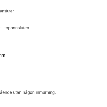
pansluten
ll toppansluten.
ristående utan någon inmurning.