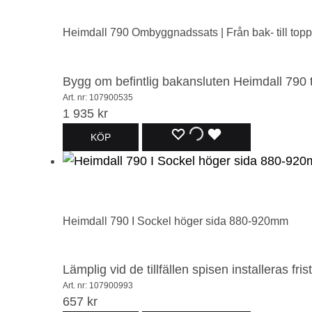
I
I
I
ÖNSKELISTA
ÖNSKELISTA
ÖNSKELISTA
Heimdall 790 Ombyggnadssats | Från bak- till top
Bygg om befintlig bakansluten Heimdall 790 ti
Art. nr: 107900535
1 935
kr
LÄGG
LÄGGER
LADES
KÖP
TILL
TILL
TILL
I
I
I
ÖNSKELISTA
ÖNSKELISTA
ÖNSKELISTA
Heimdall 790 I Sockel höger sida 880-920mm
Lämplig vid de tillfällen spisen installeras f
Art. nr: 107900993
657
kr