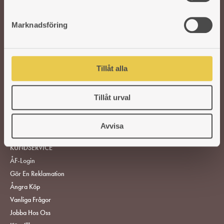
e
s
Marknadsföring
v
a
l
VEDSPISAR OCH KAMINER
Tillåt alla
TILLBEHÖR
Tillåt urval
RESERVDELAR
Avvisa
HITTA ÅTERFÖRSÄLJARE
KUNDSERVICE
ÅF-Login
Gör En Reklamation
Ångra Köp
Vanliga Frågor
Jobba Hos Oss