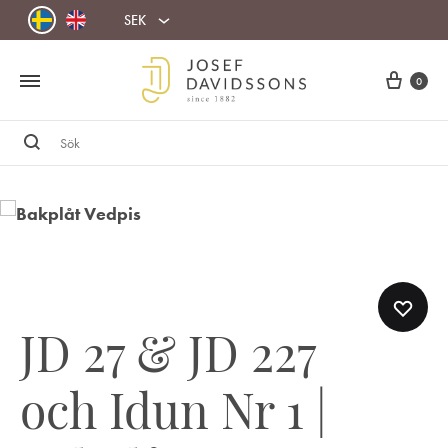
SEK
Cart
0
Sök
JD 27 & JD 227
och Idun Nr 1 |