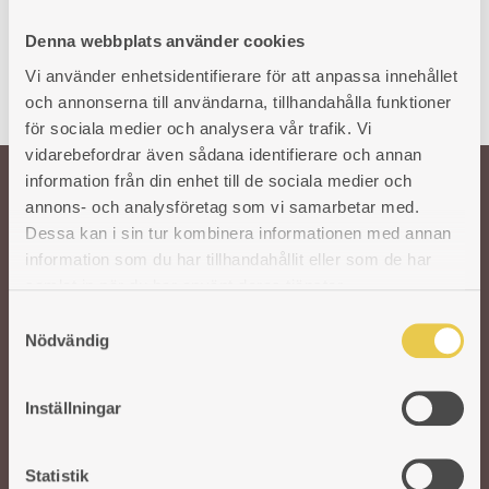
Denna webbplats använder cookies
Vi använder enhetsidentifierare för att anpassa innehållet
och annonserna till användarna, tillhandahålla funktioner
för sociala medier och analysera vår trafik. Vi
vidarebefordrar även sådana identifierare och annan
information från din enhet till de sociala medier och
annons- och analysföretag som vi samarbetar med.
Välkommen till oss!
Dessa kan i sin tur kombinera informationen med annan
information som du har tillhandahållit eller som de har
samlat in när du har använt deras tjänster.
Vår önskan är att hålla den svenska traditionen och hantverket kring
gjutjärnsspisar levande. För att säkra kvaliteten på våra produkter arbetar vi
S
med utvalda svenska och utländska gjuterier. I vår moderna fabrik i Reftele
Nödvändig
a
tar erfarna och skickliga hantverkare vid. De finputsar och polerar varje del
m
innan de bygger ihop spisarna för hand. Ett gediget hantverk som aldrig går
t
ur tiden.
Inställningar
y
c
k
Statistik