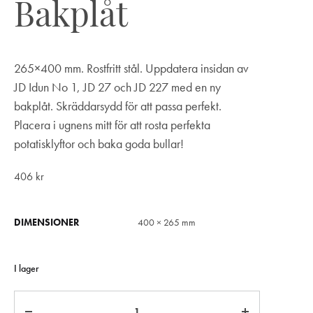
Bakplåt
265×400 mm. Rostfritt stål. Uppdatera insidan av
JD Idun No 1, JD 27 och JD 227 med en ny
bakplåt. Skräddarsydd för att passa perfekt.
Placera i ugnens mitt för att rosta perfekta
potatisklyftor och baka goda bullar!
406
kr
DIMENSIONER
400 × 265 mm
I lager
Antal