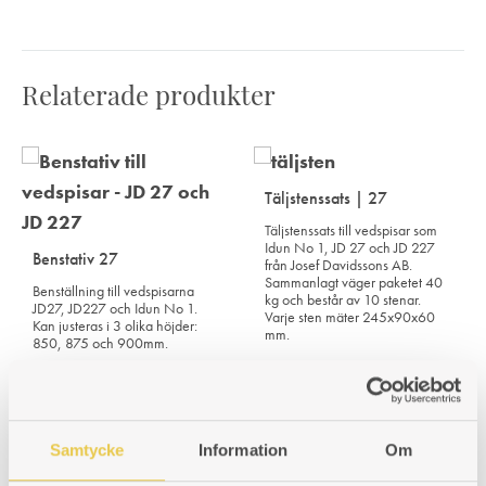
Relaterade produkter
Täljstenssats | 27
Täljstenssats till vedspisar som
Idun No 1, JD 27 och JD 227
Benstativ 27
från Josef Davidssons AB.
Sammanlagt väger paketet 40
Benställning till vedspisarna
kg och består av 10 stenar.
JD27, JD227 och Idun No 1.
Varje sten mäter 245x90x60
Kan justeras i 3 olika höjder:
mm.
850, 875 och 900mm.
Art. nr: 990000702
Art. nr: 100227111
3 363
kr
6 598
kr
Samtycke
Information
Om