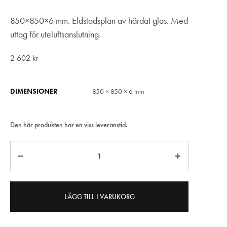
850×850×6 mm. Eldstadsplan av härdat glas. Med
uttag för uteluftsanslutning.
2 602
kr
DIMENSIONER
850 × 850 × 6 mm
Den här produkten har en viss leveranstid.
Antal
LÄGG TILL I VARUKORG