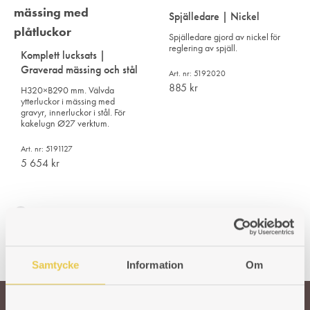
Spjälledare | Nickel
Spjälledare gjord av nickel för
reglering av spjäll.
Komplett lucksats |
Graverad mässing och stål
Art. nr: 5192020
885
kr
H320×B290 mm. Välvda
ytterluckor i mässing med
gravyr, innerluckor i stål. För
kakelugn Ø27 verktum.
Art. nr: 5191127
5 654
kr
Samtycke
Information
Om