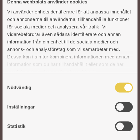
Denna webbplats använder cookies
Välkommen till oss!
Vi använder enhetsidentifierare för att anpassa innehållet
och annonserna till användarna, tillhandahålla funktioner
för sociala medier och analysera vår trafik. Vi
Vår önskan är att hålla den svenska traditionen och hantverket kring
gjutjärnsspisar levande. För att säkra kvaliteten på våra produkter arbetar vi
vidarebefordrar även sådana identifierare och annan
med utvalda svenska och utländska gjuterier. I vår moderna fabrik i Reftele
information från din enhet till de sociala medier och
tar erfarna och skickliga hantverkare vid. De finputsar och polerar varje del
annons- och analysföretag som vi samarbetar med.
innan de bygger ihop spisarna för hand. Ett gediget hantverk som aldrig går
Dessa kan i sin tur kombinera informationen med annan
ur tiden.
information som du har tillhandahållit eller som de har
samlat in när du har använt deras tjänster.
S
Nödvändig
a
m
t
Inställningar
y
c
VEDSPISAR OCH KAMINER
k
Statistik
e
TILLBEHÖR