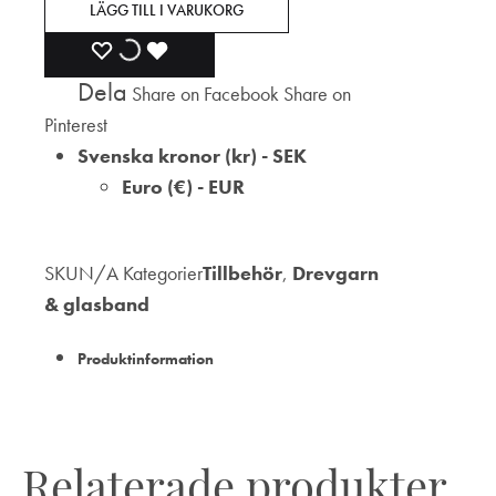
LÄGG TILL I VARUKORG
LÄGG
LÄGGER
LADES
Dela
Share on Facebook
Share on
TILL
TILL
TILL
Pinterest
I
I
I
Svenska kronor (kr) - SEK
Euro (€) - EUR
ÖNSKELISTA
ÖNSKELISTA
ÖNSKELISTA
SKU
N/A
Kategorier
Tillbehör
,
Drevgarn
& glasband
Produktinformation
Relaterade produkter