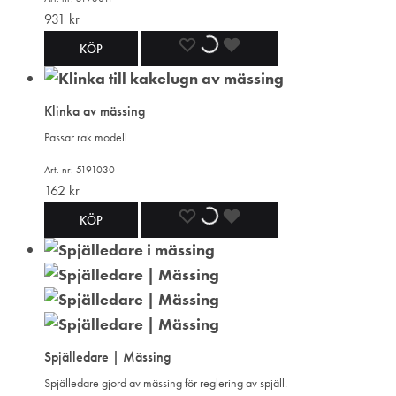
931
kr
LÄGG
LÄGGER
LADES
KÖP
TILL
TILL
TILL
Klinka av mässing
I
I
I
Passar rak modell.
ÖNSKELISTA
ÖNSKELISTA
ÖNSKELISTA
Art. nr: 5191030
162
kr
LÄGG
LÄGGER
LADES
KÖP
TILL
TILL
TILL
I
I
I
ÖNSKELISTA
ÖNSKELISTA
ÖNSKELISTA
Spjälledare | Mässing
Spjälledare gjord av mässing för reglering av spjäll.