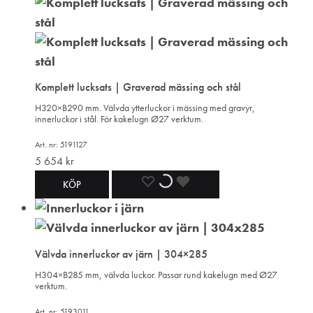
Komplett lucksats | Graverad mässing och stål
H320×B290 mm. Välvda ytterluckor i mässing med gravyr,
innerluckor i stål. För kakelugn Ø27 verktum.
Art. nr: 5191127
5 654
kr
LÄGG
LÄGGER
LADES
KÖP
TILL
TILL
TILL
I
I
I
Välvda innerluckor av järn | 304×285
ÖNSKELISTA
ÖNSKELISTA
ÖNSKELISTA
H304×B285 mm, välvda luckor. Passar rund kakelugn med Ø27
verktum.
Art. nr: 5193011