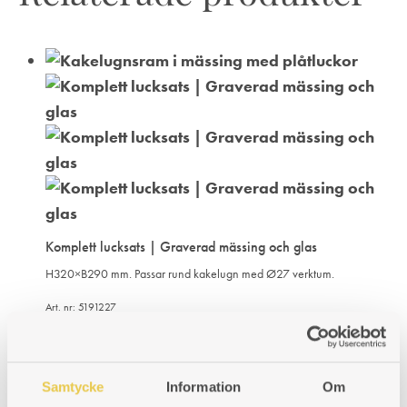
Komplett lucksats | Graverad mässing och glas
H320×B290 mm. Passar rund kakelugn med Ø27 verktum.
Art. nr: 5191227
7 881
kr
LÄGG
LÄGGER
LADES
KÖP
Samtycke
Information
Om
TILL
TILL
TILL