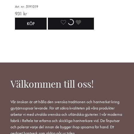
Art. nr: 5191019
931
kr
LÄGG
LÄGGER
LADES
KÖP
TILL
TILL
TILL
I
I
I
ÖNSKELISTA
ÖNSKELISTA
ÖNSKELISTA
Välkommen till oss!
Vår önskan är att hålla den svenska traditionen och hantverket kring
gjutjärnsspisar levande. För att säkra kvaliteten på våra produkter
arbetar vi med utvalda svenska och utländska gjuterier. I vår moderna
fabrik i Reftele tar erfarna och skickliga hantverkare vid. De finputsar
och polerar varje del innan de bygger ihop spisarna för hand. Ett
gediget hantverk som aldrig går ur tiden.