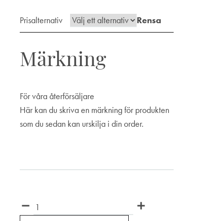
100 kr
till
Prisalternativ
Rensa
2
565 kr
Märkning
För våra återförsäljare
Här kan du skriva en märkning för produkten
som du sedan kan urskilja i din order.
Märkning
Antal