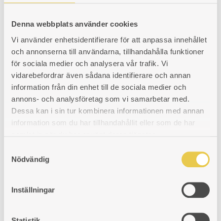
Spjäll 450 | Stål
I
I
I
Yttermått 170×330 mm. Axellängd 450 mm.
Denna webbplats använder cookies
ÖNSKELISTA
ÖNSKELISTA
ÖNSKELISTA
Vi använder enhetsidentifierare för att anpassa innehållet
Art. nr: 5193021
och annonserna till användarna, tillhandahålla funktioner
1 036
kr
för sociala medier och analysera vår trafik. Vi
LÄGG
LÄGGER
LADES
KÖP
vidarebefordrar även sådana identifierare och annan
information från din enhet till de sociala medier och
TILL
TILL
TILL
annons- och analysföretag som vi samarbetar med.
I
I
I
Dessa kan i sin tur kombinera informationen med annan
Gångjärn av mässing | Vänster
information som du har tillhandahållit eller som de har
ÖNSKELISTA
ÖNSKELISTA
ÖNSKELISTA
Hona och Hane
samlat in när du har använt deras tjänster.
S
Art. nr: 5191027
Nödvändig
a
197
kr
m
LÄGG
LÄGGER
LADES
KÖP
t
Inställningar
y
TILL
TILL
TILL
c
Klinka av mässing
I
I
I
k
Statistik