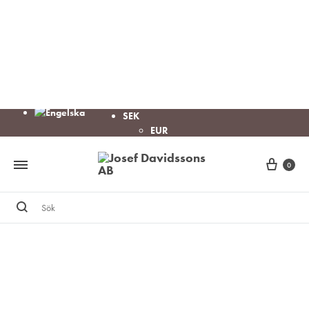
SEK
EUR
Cart
0
Sök