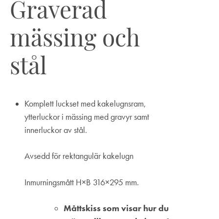
Graverad
mässing och
stål
Komplett luckset med kakelugnsram,
ytterluckor i mässing med gravyr samt
innerluckor av stål.
Avsedd för rektangulär kakelugn
Inmurningsmått H×B 316×295 mm.
Måttskiss som visar hur du