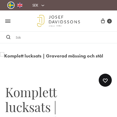
SEK
Cart
0
Sök
Komplett
lucksats |