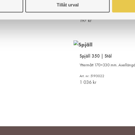
gulär kakelugn.
Hona och Hane
Tillåt urval
Art. nr: 5191025
197
kr
LÄGG
TILL
I
Spjäll 350 | Stål
ÖNSKELISTA
Yttermått 170×330 mm. Axelläng
Art. nr: 5193022
1 036
kr
LÄGG
TILL
I
ÖNSKELISTA