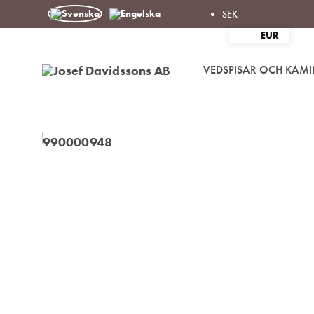
SEK
EUR
VEDSPISAR OCH KAMI
Josef
Välkommen
Davidssons
in
AB
i
värmen!