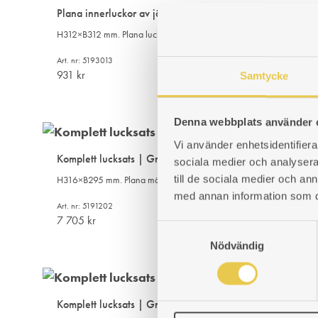
Plana innerluckor av järn | 312×312
H312×B312 mm. Plana luckor. Passar rektangulär kakelugn.
Art. nr: 5193013
931
kr
Samtycke
Denna webbplats använder 
Vi använder enhetsidentifierar
Komplett lucksats | Graverad mässing och glas
sociala medier och analysera 
till de sociala medier och a
H316×B295 mm. Plana mässingsluckor. Innerlucka av glas. Passar re
med annan information som du 
Art. nr: 5191202
7 705
kr
S
Nödvändig
a
m
t
y
Komplett lucksats | Graverad mässing och stål
c