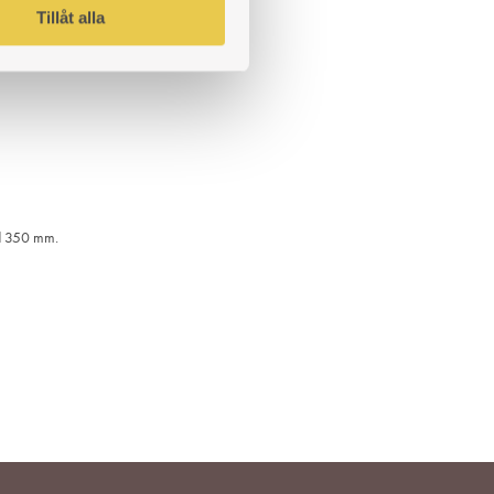
Tillåt alla
LÄGG
TILL
I
ÖNSKELISTA
d 350 mm.
LÄGG
TILL
I
ÖNSKELISTA