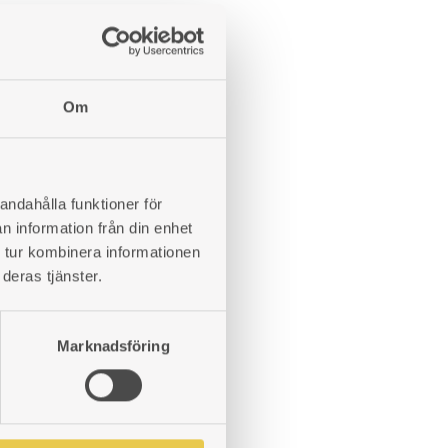
 verktum
ar rund kakelugn med Ø27 verktum.
Om
LÄGG
TILL
andahålla funktioner för
I
n information från din enhet
ÖNSKELISTA
 tur kombinera informationen
deras tjänster.
Marknadsföring
LÄGG
TILL
I
r
ÖNSKELISTA