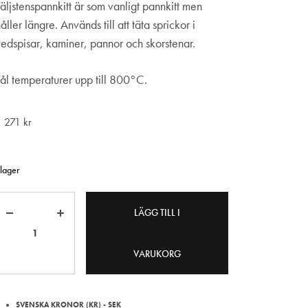
Täljstenspannkitt är som vanligt pannkitt men
åller längre. Används till att täta sprickor i
vedspisar, kaminer, pannor och skorstenar.
Tål temperaturer upp till 800°C.
1 271
kr
 lager
Antal
LÄGG TILL I
VARUKORG
SVENSKA KRONOR (KR) - SEK