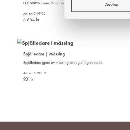
H316×B295 mm. Plana mässingsluckor. innerluckor i stål. För rektan
Avvisa
k
e
Art. nr: 5191102
s
5 654
kr
v
a
l
Spjälledare | Mässing
Spjälledare gjord av mässing för reglering av spjäll.
Art. nr: 5191019
931
kr