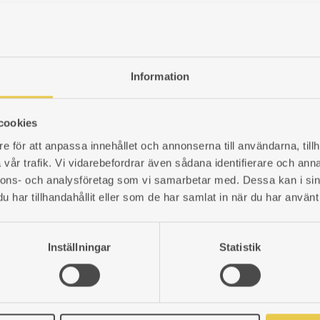
Ytterluckor av mässing | 27
322x285 mm, välvda luckor. Pass
Art. nr: 5191008
2 925
kr
Information
LÄGG
cookies
TILL
e för att anpassa innehållet och annonserna till användarna, tillh
I
Sotlucka | Mässing
vår trafik. Vi vidarebefordrar även sådana identifierare och anna
ÖNSKELISTA
nnons- och analysföretag som vi samarbetar med. Dessa kan i sin
ktangulär kakelugn.
Med stos. Ø100mm.
har tillhandahållit eller som de har samlat in när du har använt 
Art. nr: 5191017
628
kr
Inställningar
Statistik
LÄGG
TILL
I
Gångjärn av mässing | Höge
ÖNSKELISTA