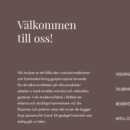
Välkommen
till oss!
Vår önskan är att hålla den svenska traditionen
VEDSPI
och hantverket kring gjutjärnsspisar levande.
För att säkra kvaliteten på våra produkter
TILLBEH
arbetar vi med utvalda svenska och utländska
gjuterier. I vår moderna fabrik i Reftele tar
erfarna och skickliga hantverkare vid. De
RESERV
finputsar och polerar varje del innan de bygger
ihop spisarna för hand. Ett gediget hantverk som
HITTA Å
aldrig går ur tiden.