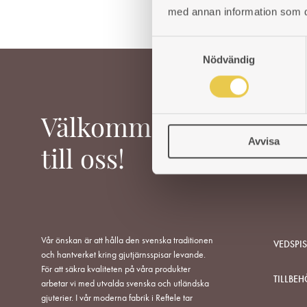
med annan information som du 
S
Nödvändig
a
m
t
y
Välkommen
c
Avvisa
k
till oss!
e
s
v
a
l
Vår önskan är att hålla den svenska traditionen
VEDSPI
och hantverket kring gjutjärnsspisar levande.
För att säkra kvaliteten på våra produkter
TILLBEH
arbetar vi med utvalda svenska och utländska
gjuterier. I vår moderna fabrik i Reftele tar