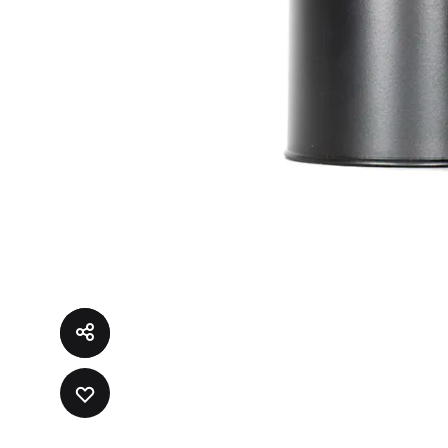
LÄGG
TILL