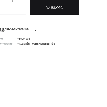
VARUKORG
SVENSKA KRONOR (KR) -
SEK
KU
950001004
ATEGORIER
TILLBEHÖR
,
VEDSPISTILLBEHÖR