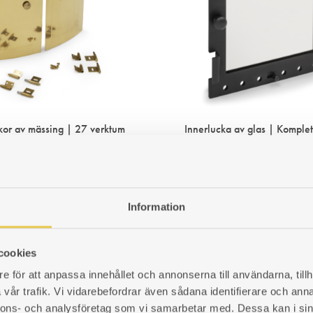
ckor av mässing | 27 verktum
Innerlucka av glas | Komplett
304×258
m, välvda luckor. Passar rund
 med Ø27 verktum.
H304×B258 mm. I höjdled juster
gångjärn. Passar rund kakelugn
verktum.
191008
r
Information
Art. nr: 5195012
3 671
kr
LÄGG
cookies
TILL
e för att anpassa innehållet och annonserna till användarna, tillh
I
vår trafik. Vi vidarebefordrar även sådana identifierare och anna
ÖNSKELISTA
nnons- och analysföretag som vi samarbetar med. Dessa kan i sin