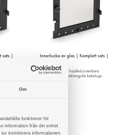
 sats |
Innerlucka av glas | Komplett sats |
312×312
bara
H312×B312 mm. I höjdled justerbara
 med Ø30
gångjärn. Passar rektangulär kakelugn.
Art. nr: 5195014
Om
3 671
kr
LÄGG
LÄGG
andahålla funktioner för
TILL
TILL
n information från din enhet
I
I
 tur kombinera informationen
ÖNSKELISTA