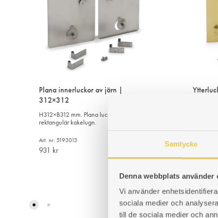
Plana innerluckor av järn |
Ytterlu
312×312
322x285 m
kakelugn
H312×B312 mm. Plana luckor. Passar
rektangulär kakelugn.
Art. nr: 5
2 925
k
Art. nr: 5193013
Samtycke
931
kr
Denna webbplats använder 
LÄGG
Vi använder enhetsidentifierar
TILL
sociala medier och analysera 
I
till de sociala medier och a
ÖNSKELISTA