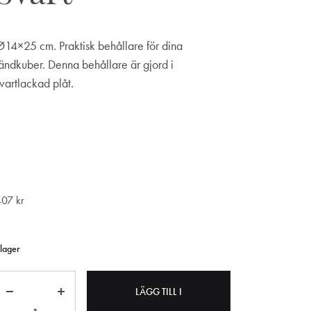
Ø14×25 cm. Praktisk behållare för dina
tändkuber. Denna behållare är gjord i
svartlackad plåt.
407
kr
 lager
Antal
LÄGG TILL I