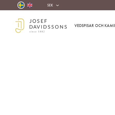
SEK
VEDSPISAR OCH KAMI
Josef
Välkommen
Davidssons
in
AB
i
värmen!