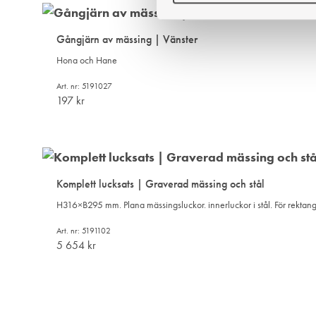
e
s
Gångjärn av mässing | Vänster
v
a
Hona och Hane
l
Art. nr: 5191027
197
kr
Komplett lucksats | Graverad mässing och stål
H316×B295 mm. Plana mässingsluckor. innerluckor i stål. För rektan
Art. nr: 5191102
5 654
kr