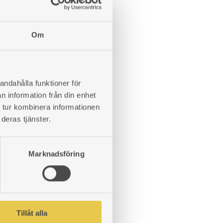
Om
 | 304×285
assar rund kakelugn med Ø27 verktum.
andahålla funktioner för
n information från din enhet
 tur kombinera informationen
LÄGG
deras tjänster.
TILL
I
Marknadsföring
ÖNSKELISTA
d 350 mm.
Tillåt alla
LÄGG