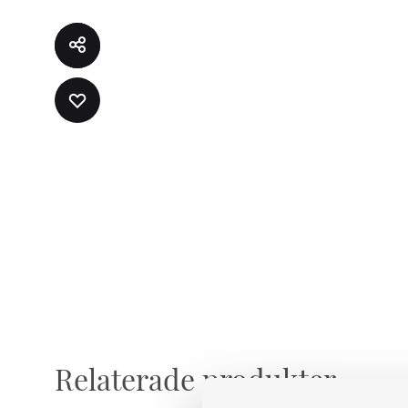
LÄGG
TILL
I
ÖNSKELISTA
Relaterade produkter