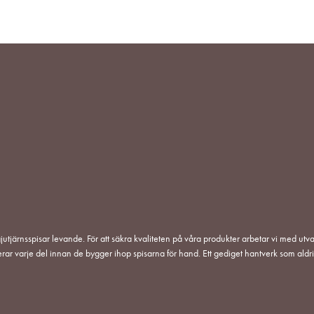
I
ÖNSKELISTA
jutjärnsspisar levande. För att säkra kvaliteten på våra produkter arbetar vi med utva
erar varje del innan de bygger ihop spisarna för hand. Ett gediget hantverk som aldri