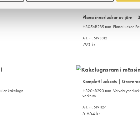
TILL
I
Plana innerluckor av järn |
ÖNSKELISTA
H305×B285 mm. Plana luckor. Pas
Art. nr: 5193012
793
kr
LÄGG
TILL
I
Komplett lucksats | Graverad
ÖNSKELISTA
gulär kakelugn.
H320×B290 mm. Välvda ytterluckor
verktum.
Art. nr: 5191127
5 654
kr
LÄGG
TILL