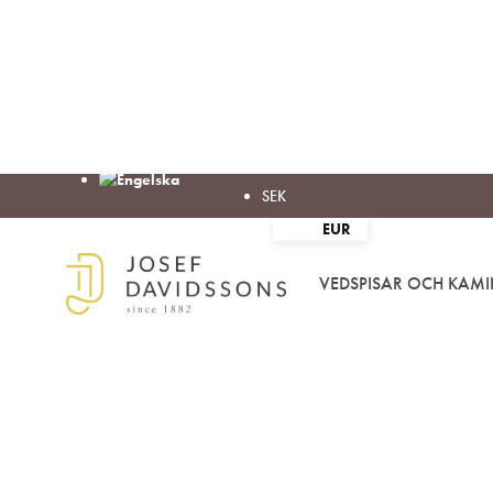
SEK
EUR
VEDSPISAR OCH KAMI
Josef
Välkommen
Davidssons
in
AB
i
värmen!