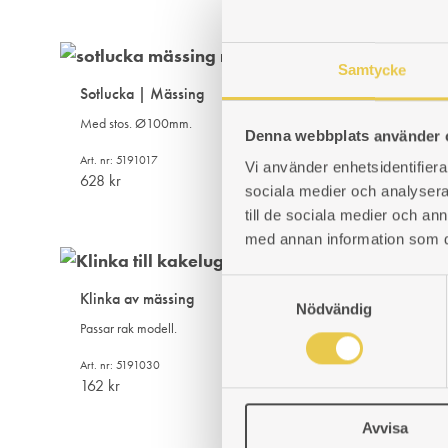
Samtycke
Sotlucka | Mässing
Med stos. Ø100mm.
Denna webbplats använder 
Art. nr: 5191017
Vi använder enhetsidentifierar
628
kr
sociala medier och analysera 
till de sociala medier och a
med annan information som du 
S
Klinka av mässing
Nödvändig
a
Passar rak modell.
m
t
Art. nr: 5191030
y
162
kr
c
Avvisa
k