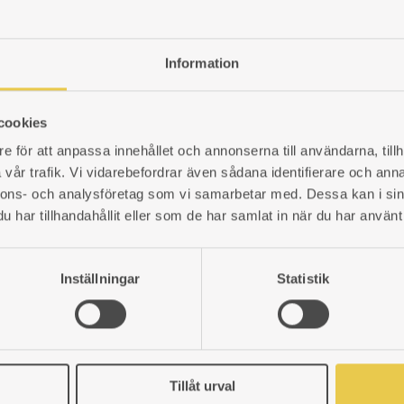
Information
Välvda innerluckor av järn
H304×B285 mm, välvda luckor. P
cookies
Art. nr: 5193011
e för att anpassa innehållet och annonserna till användarna, tillh
931
kr
vår trafik. Vi vidarebefordrar även sådana identifierare och anna
nnons- och analysföretag som vi samarbetar med. Dessa kan i sin
LÄGG
har tillhandahållit eller som de har samlat in när du har använt 
TILL
I
Spjäll 350 | Stål
Inställningar
Statistik
ÖNSKELISTA
Yttermått 170×330 mm. Axelläng
Art. nr: 5193022
1 036
kr
Tillåt urval
LÄGG