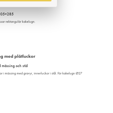
TILL
I
 305×285
ÖNSKELISTA
sar rektangulär kakelugn.
LÄGG
TILL
I
 mässing och stål
ÖNSKELISTA
 i mässing med gravyr, innerluckor i stål. För kakelugn Ø27
LÄGG
TILL