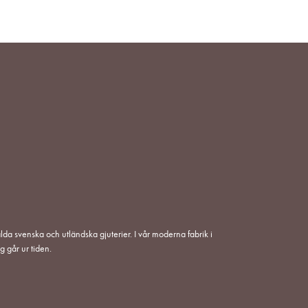
I
ÖNSKELISTA
lda svenska och utländska gjuterier. I vår moderna fabrik i
g går ur tiden.