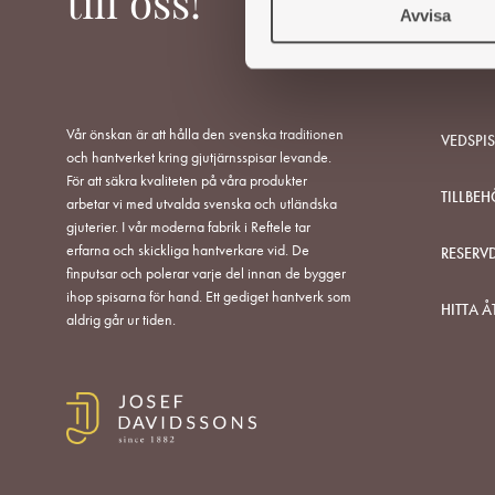
till oss!
Avvisa
k
e
s
v
a
Vår önskan är att hålla den svenska traditionen
VEDSPI
l
och hantverket kring gjutjärnsspisar levande.
För att säkra kvaliteten på våra produkter
TILLBEH
arbetar vi med utvalda svenska och utländska
gjuterier. I vår moderna fabrik i Reftele tar
erfarna och skickliga hantverkare vid. De
RESERV
finputsar och polerar varje del innan de bygger
ihop spisarna för hand. Ett gediget hantverk som
HITTA Å
aldrig går ur tiden.