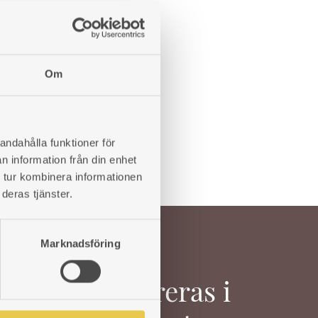
r i
803
kr
tål. För
LÄGG
Om
TILL
I
ÖNSKELISTA
LÄGG
TILL
andahålla funktioner för
I
n information från din enhet
ÖNSKELISTA
 tur kombinera informationen
deras tjänster.
Marknadsföring
Inspireras i