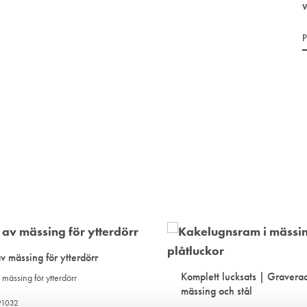
V
 mässing för ytterdörr
Komplett lucksats | Gravera
mässing för ytterdörr
mässing och stål
191032