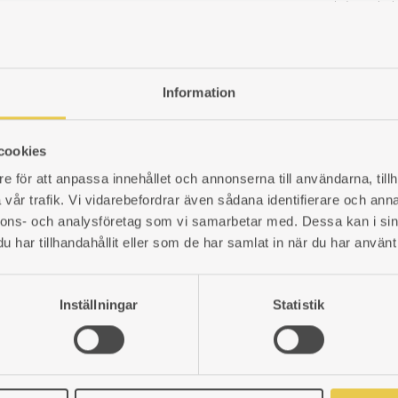
H320×B290 mm. Välvda ytterlucko
mässing med gravyr, innerluckor i s
kakelugn Ø27 verktum.
Art. nr: 5191127
LÄGG
5 654
kr
Information
TILL
I
ÖNSKELISTA
cookies
e för att anpassa innehållet och annonserna till användarna, tillh
vår trafik. Vi vidarebefordrar även sådana identifierare och anna
nnons- och analysföretag som vi samarbetar med. Dessa kan i sin
har tillhandahållit eller som de har samlat in när du har använt 
Inställningar
Statistik