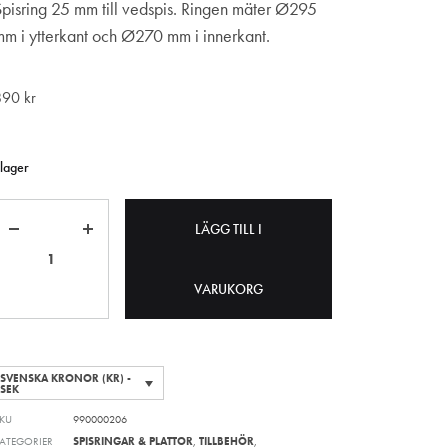
Spisring 25 mm till vedspis. Ringen mäter Ø295
mm i ytterkant och Ø270 mm i innerkant.
890
kr
 lager
Antal
LÄGG TILL I
VARUKORG
SVENSKA KRONOR (KR) -
SEK
KU
990000206
ATEGORIER
SPISRINGAR & PLATTOR
,
TILLBEHÖR
,