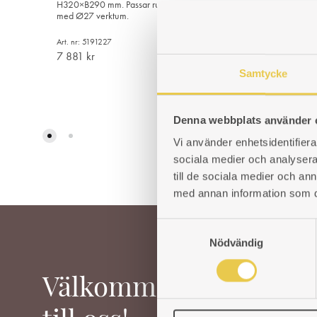
H320×B290 mm. Passar rund kakelugn
69
kr
med Ø27 verktum.
Art. nr: 5191227
7 881
kr
Samtycke
LÄGG
TILL
Denna webbplats använder 
I
Vi använder enhetsidentifierar
ÖNSKELISTA
sociala medier och analysera 
till de sociala medier och a
med annan information som du 
S
Nödvändig
a
m
t
Välkommen
y
c