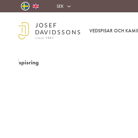
SEK
VEDSPISAR OCH KAMI
Josef
Välkommen
Davidssons
in
AB
i
värmen!