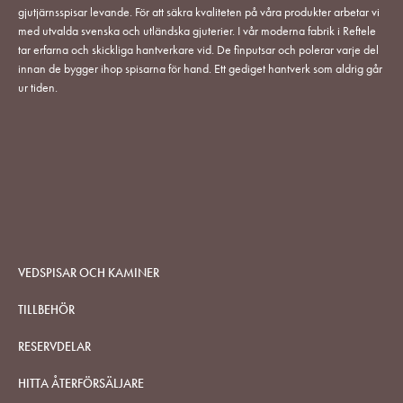
gjutjärnsspisar levande. För att säkra kvaliteten på våra produkter arbetar vi
med utvalda svenska och utländska gjuterier. I vår moderna fabrik i Reftele
tar erfarna och skickliga hantverkare vid. De finputsar och polerar varje del
innan de bygger ihop spisarna för hand. Ett gediget hantverk som aldrig går
ur tiden.
VEDSPISAR OCH KAMINER
TILLBEHÖR
RESERVDELAR
HITTA ÅTERFÖRSÄLJARE