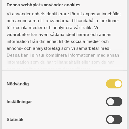
PRODUKTINFORMATION
Denna webbplats använder cookies
Vi använder enhetsidentifierare för att anpassa innehållet
och annonserna till användarna, tillhandahålla funktioner
för sociala medier och analysera vår trafik. Vi
Relaterade produkter
vidarebefordrar även sådana identifierare och annan
information från din enhet till de sociala medier och
annons- och analysföretag som vi samarbetar med.
Dessa kan i sin tur kombinera informationen med annan
Spjälledare | Mässing
information som du har tillhandahållit eller som de har
Innerlucka av glas |
Spjälledare gjord av mässing för
samlat in när du har använt deras tjänster.
reglering av spjäll.
Komplett sats | 312×312
S
H312×B312 mm. I höjdled
Art. nr: 5191019
Nödvändig
a
justerbara gångjärn. Passar
931
kr
rektangulär kakelugn.
m
t
Inställningar
Art. nr: 5195014
y
3 671
kr
c
k
Statistik
e