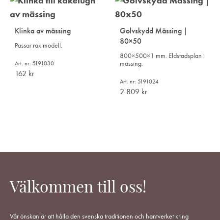
Klinka av mässing
Golvskydd Mässing |
80×50
Passar rak modell.
800×500×1 mm. Eldstadsplan i
mässing.
Art. nr: 5191030
162
kr
Art. nr: 5191024
2 809
kr
Välkommen till oss!
Vår önskan är att hålla den svenska traditionen och hantverket kring