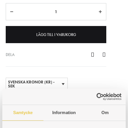
Antal
LÄGG TILL I VARUKORG
DELA
SVENSKA KRONOR (KR) -
SEK
SKU
990000280
KATEGORIER
TILLBEHÖR
,
VENTILER & SOTLUCKOR
Samtycke
Information
Om