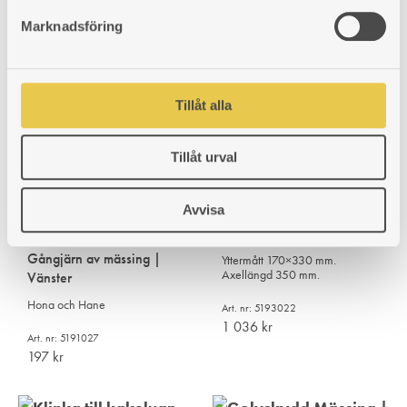
s
Marknadsföring
v
Plana innerluckor av järn |
Sotlucka | Mässing
305×285
a
Med stos. Ø100mm.
l
H305×B285 mm. Plana luckor.
Passar rektangulär kakelugn.
Art. nr: 5191017
Tillåt alla
628
kr
Art. nr: 5193012
793
kr
Tillåt urval
Avvisa
Spjäll 350 | Stål
Gångjärn av mässing |
Yttermått 170×330 mm.
Axellängd 350 mm.
Vänster
Hona och Hane
Art. nr: 5193022
1 036
kr
Art. nr: 5191027
197
kr