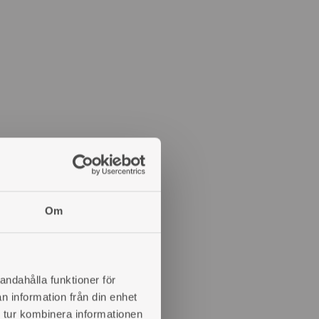
Om
andahålla funktioner för
n information från din enhet
 tur kombinera informationen