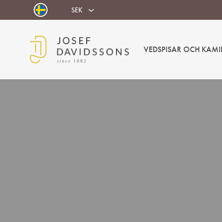
SEK
VEDSPISAR OCH KAMI
Josef
Välkommen
Davidssons
in
AB
i
värmen!