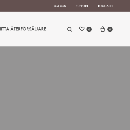
OM OSS
SUPPORT
LOGGA IN
HITTA ÅTERFÖRSÄLJARE
0
0