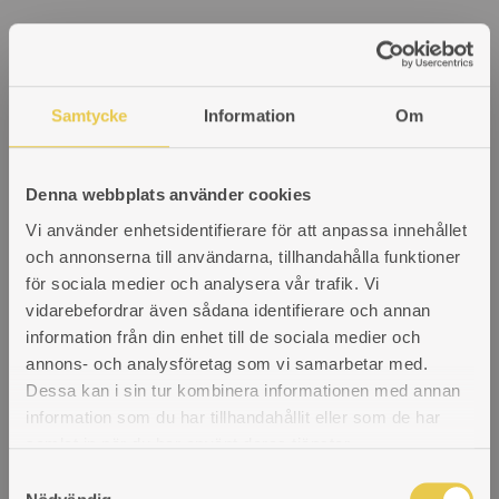
Samtycke
Information
Om
Denna webbplats använder cookies
Vi använder enhetsidentifierare för att anpassa innehållet
och annonserna till användarna, tillhandahålla funktioner
för sociala medier och analysera vår trafik. Vi
vidarebefordrar även sådana identifierare och annan
information från din enhet till de sociala medier och
annons- och analysföretag som vi samarbetar med.
Dessa kan i sin tur kombinera informationen med annan
information som du har tillhandahållit eller som de har
samlat in när du har använt deras tjänster.
S