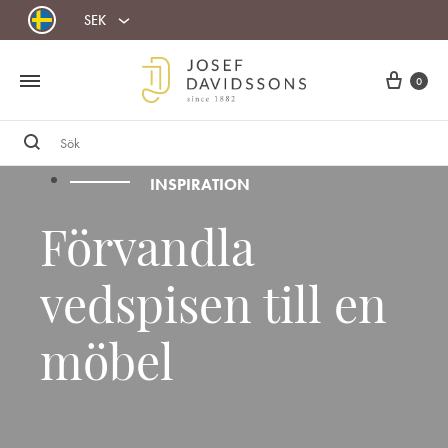
SEK
Cart
0
Sök
INSPIRATION
Förvandla
vedspisen till en
möbel