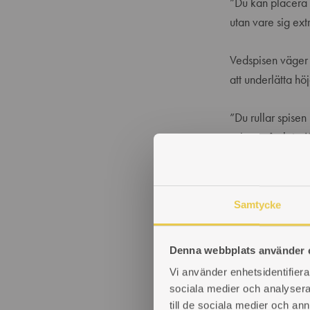
”Du kan placera 
utan vare sig ext
Vedspisen väger o
att underlätta hö
”Du rullar spise
spisen på plats. K
Favori
Samtycke
Allting hos Heim
Denna webbplats använder 
favoritfunktion. D
konvektionseleme
Vi använder enhetsidentifierar
sociala medier och analysera 
installatören:
till de sociala medier och a