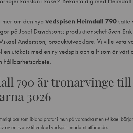
förhöjer känslan i köket? Bekanta dig med Heimdall
eta mer om den nya
vedspisen Heimdall 790
satte 
egor på Josef Davidssons; produktionschef Sven-Eri
ikael Andersson, produktutvecklare. Vi ville veta v
ljen utökats med en ny vedspis och allt som är värt a
h hållbarhetsarbete.
ll 790 är tronarvinge till
arna 3026
ämmigt par som ibland pratar i mun på varandra men Mikael börjar a
ov av en svensktillverkad vedspis i modernt utförande.