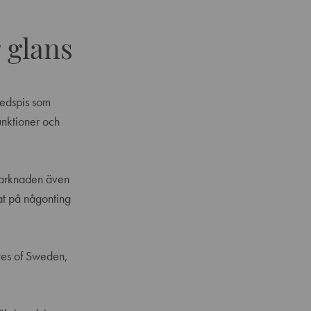
 glans
vedspis som
unktioner och
 marknaden även
at på någonting
utes of Sweden,