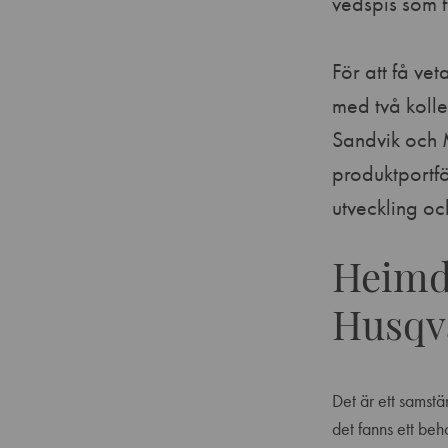
vedspis som 
För att få v
med två koll
Sandvik och M
produktportfö
utveckling oc
Heimda
Husqv
Det är ett samst
det fanns ett beh