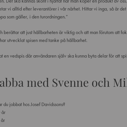
en. Det ska kännas skönt i hjärtat när man köper en produkt av oss
ar vi alltid efter leverantörer i vår närhet. Hittar vi inga, så är de
a som gäller, i den turordningen.”
ch berättar att just hållbarheten är viktig och att man förutom att fo
har utvecklat spisen med tanke på hållbarhet.
at en vedspis där användaren själv ska kunna byta delar för att spi
nabba med Svenne och Mi
r du jobbat hos Josef Davidssons?
 år
 år