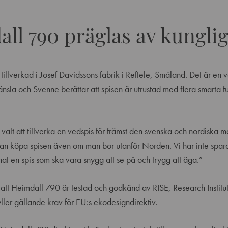
ll 790 präglas av kunglig
illverkad i Josef Davidssons fabrik i Reftele, Småland. Det är en 
sla och Svenne berättar att spisen är utrustad med flera smarta f
 valt att tillverka en vedspis för främst den svenska och nordiska
an köpa spisen även om man bor utanför Norden. Vi har inte spar
nat en spis som ska vara snygg att se på och trygg att äga.”
 att Heimdall 790 är testad och godkänd av
RISE
, Research Instit
ller gällande krav för
EU:s ekodesigndirektiv
.