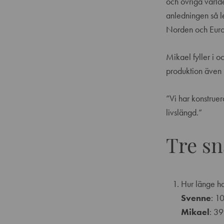
och övriga värld
anledningen så let
Norden och Europ
Mikael fyller i o
produktion även 
”Vi har konstruer
livslängd.”
Tre s
Hur länge ha
Svenne
: 10
Mikael
: 39