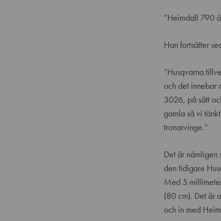
”Heimdall 790 är
Han fortsätter s
”Husqvarna tillv
och det innebar a
3026, på sätt och
gamla så vi tänk
tronarvinge.”
Det är nämligen 
den tidigare Hu
Med 5 millimeter
(80 cm). Det är 
och in med Heim