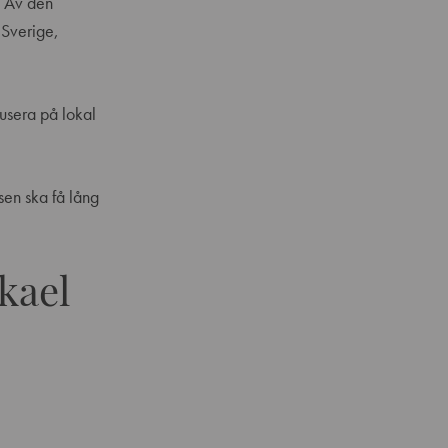
. Av den
t Sverige,
kusera på lokal
sen ska få lång
kael