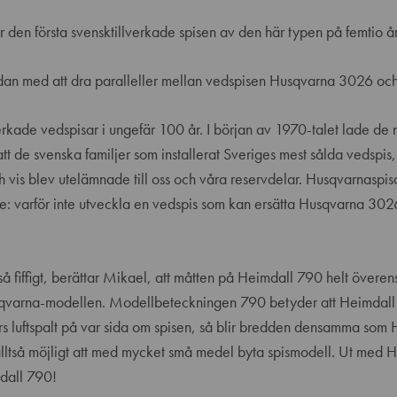
 den första svensktillverkade spisen av den här typen på femtio å
edan med att dra paralleller mellan vedspisen Husqvarna 3026 oc
erkade vedspisar i ungefär 100 år. I början av 1970-talet lade de
tt de svenska familjer som installerat Sveriges mest sålda vedspi
 vis blev utelämnade till oss och våra reservdelar. Husqvarnaspisa
te: varför inte utveckla en vedspis som kan ersätta Husqvarna 30
så fiffigt, berättar Mikael, att måtten på Heimdall 790 helt över
sqvarna-modellen. Modellbeteckningen 790 betyder att Heimdall
s luftspalt på var sida om spisen, så blir bredden densamma so
alltså möjligt att med mycket små medel byta spismodell. Ut med
dall 790!