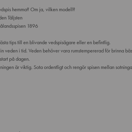
edspis hemma? Om ja, vilken modell?
en Täljsten
ålandsspisen 1896
ästa tips till en blivande vedspisägare eller en befintlig.
a in veden i tid. Veden behöver vara rumstempererad för brinna bäst
 start på dagen.
tningen är viktig. Sota ordentligt och rengör spisen mellan sotning