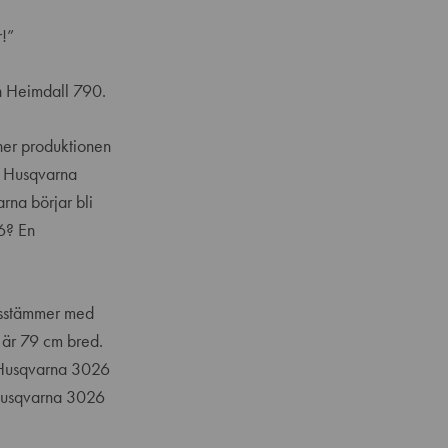
r!”
h Heimdall 790.
 ner produktionen
s, Husqvarna
rna börjar bli
26? En
ensstämmer med
 är 79 cm bred.
m Husqvarna 3026
 Husqvarna 3026