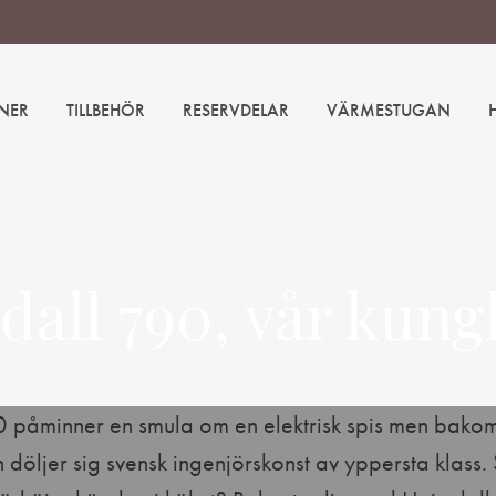
NER
TILLBEHÖR
RESERVDELAR
VÄRMESTUGAN
all 790, vår kung
 påminner en smula om en elektrisk spis men bako
 döljer sig svensk ingenjörskonst av yppersta klass.