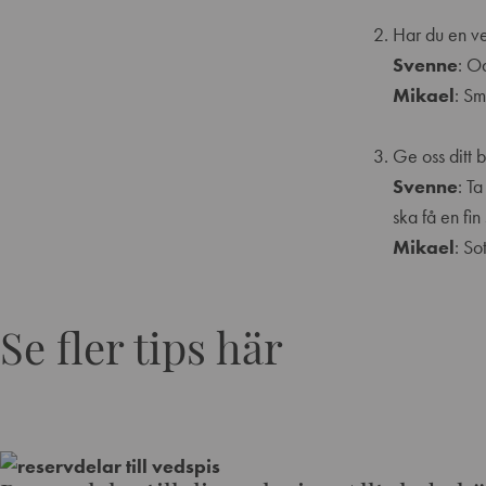
Har du en v
Svenne
:
Od
Mikael
:
Sm
Ge oss ditt b
Svenne
: T
ska få en fin
Mikael
: So
Se fler tips här