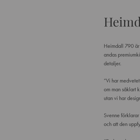
Heimda
Heimdall 790 är t
andas premiumkän
detaljer.
”Vi har medvetet
om man såklart k
utan vi har desig
Svenne förklarar
och att den uppfy