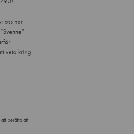
 790!
vi oss ner
k ”Svenne”
arför
tt veta kring
tt berätta att