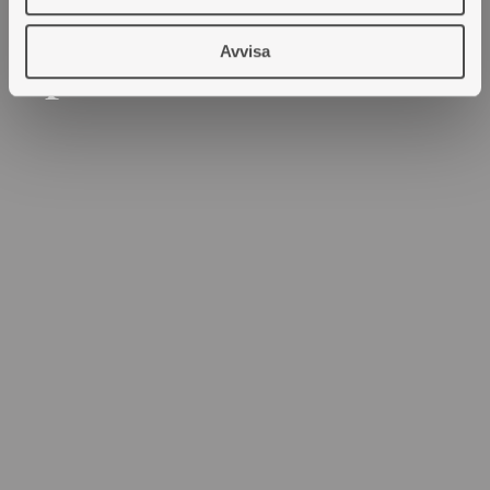
använder du det
Avvisa
på bästa sätt