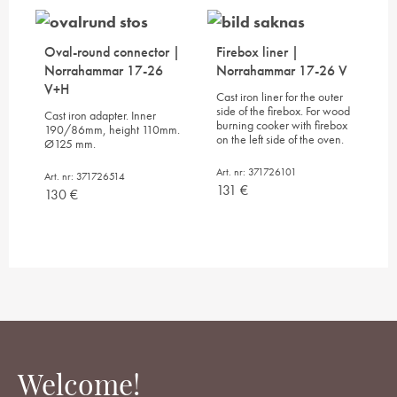
Oval-round connector |
Firebox liner |
Norrahammar 17-26
Norrahammar 17-26 V
V+H
Cast iron liner for the outer
side of the firebox. For wood
Cast iron adapter. Inner
burning cooker with firebox
190/86mm, height 110mm.
on the left side of the oven.
Ø125 mm.
Art. nr: 371726101
Art. nr: 371726514
131
€
130
€
Welcome!