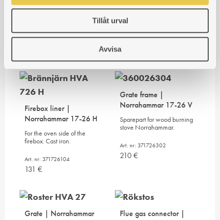
side of the firebox. For wood
For the oven side of the
burning cooker with firebox
firebox. Cast iron.
Tillåt urval
on the right side of the oven.
Art. nr: 371726102
Art. nr: 371726103
131
€
Avvisa
131
€
Grate frame |
Norrahammar 17-26 V
Firebox liner |
Norrahammar 17-26 H
Sparepart for wood burning
stove Norrahammar.
For the oven side of the
firebox. Cast iron.
Art. nr: 371726302
210
€
Art. nr: 371726104
131
€
Grate | Norrahammar
Flue gas connector |