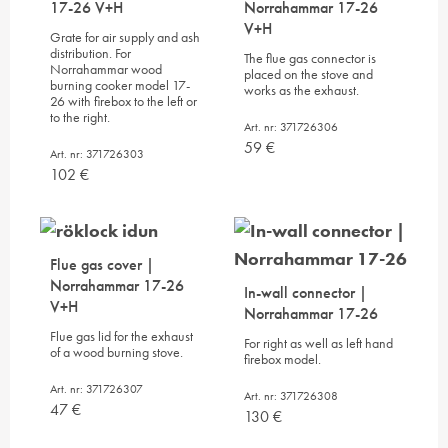
17-26 V+H
Norrahammar 17-26
V+H
Grate for air supply and ash
distribution. For
The flue gas connector is
Norrahammar wood
placed on the stove and
burning cooker model 17-
works as the exhaust.
26 with firebox to the left or
to the right.
Art. nr: 371726306
59
€
Art. nr: 371726303
102
€
Flue gas cover |
Norrahammar 17-26
In-wall connector |
V+H
Norrahammar 17-26
Flue gas lid for the exhaust
For right as well as left hand
of a wood burning stove.
firebox model.
Art. nr: 371726307
Art. nr: 371726308
47
€
130
€