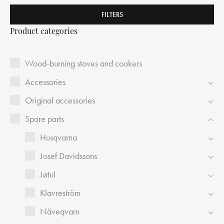
FILTERS
Product categories
Wood-burning stoves and cookers
Accessories
Original accessories
Spare parts
Husqvarna
Josef Davidssons
Jøtul
Klavreström
Näveqvarn