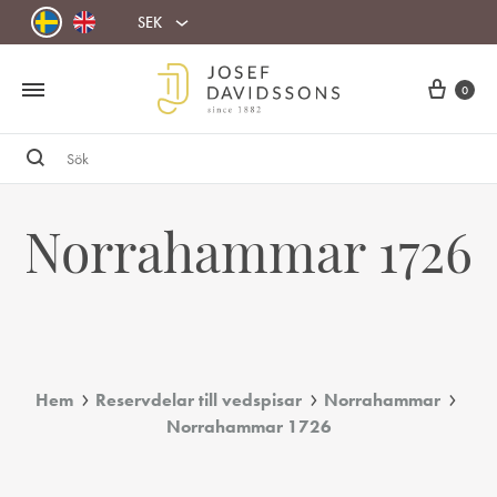
SEK
Cart
0
Sök
Norrahammar 1726
Hem
Reservdelar till vedspisar
Norrahammar
Norrahammar 1726