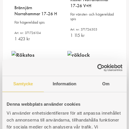
17-26 V+H
Brännjärn
Norrahammar 17-26 H
För vänster- och högereldad
spis
För högereldad spis
Art. nr: 371726303
Art. nr: 371726104
1 115
kr
1 423
kr
Rökstos Norrahammar
Röklock Norrahammar
17-26 V+H
17-26 V+H
Utvändigt mått 190x75mm
För vänster- och högereldad
Samtycke
Information
Om
/ Invändigt mått 185x70
spis
mm
Art. nr: 371726307
Art. nr: 371726306
511
kr
Denna webbplats använder cookies
647
kr
Vi använder enhetsidentifierare för att anpassa innehållet
och annonserna till användarna, tillhandahålla funktioner
för sociala medier och analysera vår trafik. Vi