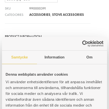
SKU
990000391
CATEGORIES
ACCESSORIES
,
STOVE ACCESSORIES
PRODUCT INFORMATION
Samtycke
Information
Om
Related products
Denna webbplats använder cookies
Vi använder enhetsidentifierare för att anpassa innehållet
och annonserna till användarna, tillhandahålla funktioner
Idun Nr 1 | Stove top rings
Firewood bucket Greip |
för sociala medier och analysera vår trafik. Vi
Brass
Idun Nr 1, model year 1990-
vidarebefordrar även sådana identifierare och annan
2010. Ø270-0 mm. For older
24 litre firewood bucket in
information från din enhet till de sociala medier och
generations 1930-1980 you
brass.