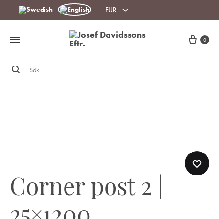
EUR
Cart
0
Sök
Corner post 2 |
25×1200