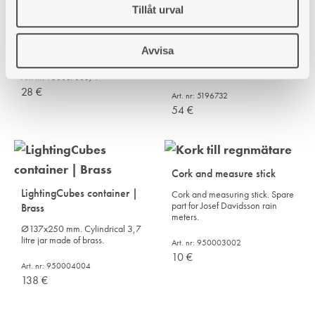
Ash shovel & brush | Zink
Tiled stove | Glass and
Tillåt urval
sealing strip for stove
Ash shovel made of zink coated
hatches
steel. 15x32 cm. Brush
Avvisa
25x7x3cm.
Glass and sealing strip for tiled
stove hatches
Art. nr: 950007003/1
28
€
Art. nr: 5196732
54
€
Cork and measure stick
LightingCubes container |
Cork and measuring stick. Spare
part for Josef Davidsson rain
Brass
meters.
Ø137x250 mm. Cylindrical 3,7
litre jar made of brass.
Art. nr: 950003002
10
€
Art. nr: 950004004
138
€