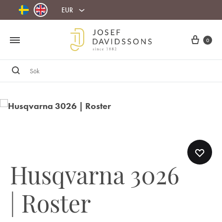
EUR
Cart
0
Sök
Husqvarna 3026
| Roster