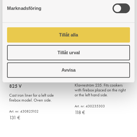
s
In-wall connector |
123
€
Marknadsföring
v
Klavreström 827
a
For right as well as left hand
firebox model.
l
Tillåt alla
Art. nr: 430827308
130
€
Tillåt urval
Avvisa
Grate | Klavreström 235
Firebox liner | Klavreström
For wood burning cooker
Klavreström 235. Fits cookers
825 V
with firebox placed on the right
or the left hand side.
Cast iron liner for a left side
firebox model. Oven side.
Art. nr: 430235303
Art. nr: 430825102
118
€
131
€