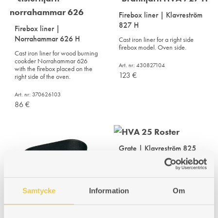
Firebox liner | Klavreström
827 H
Firebox liner |
Norrahammar 626 H
Cast iron liner for a right side
firebox model. Oven side.
Cast iron liner for wood burning
cookder Norrahammar 626
Art. nr: 430827104
with the firebox placed on the
123
€
right side of the oven.
Art. nr: 370626103
86
€
Grate | Klavreström 825
For wood burning cooker
Klavreström 825. Fits cookers
with firebox placed on the right
or the left hand side.
Samtycke
Information
Om
Art. nr: 430825303
118
€