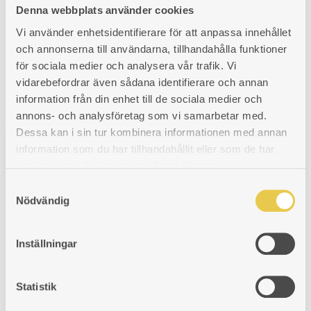
Denna webbplats använder cookies
In-wall connector |
Klavreström 326
Vi använder enhetsidentifierare för att anpassa innehållet
och annonserna till användarna, tillhandahålla funktioner
For right as well as left hand
firebox model. Cast iron. Inner
för sociala medier och analysera vår trafik. Vi
measures 183x83 mm, outer
vidarebefordrar även sådana identifierare och annan
193x90 mm. Height 100 mm.
The rectangle is about 240x140
information från din enhet till de sociala medier och
mm.
annons- och analysföretag som vi samarbetar med.
Art. nr: 430326308
Dessa kan i sin tur kombinera informationen med annan
130
€
information som du har tillhandahållit eller som de har
samlat in när du har använt deras tjänster.
S
Nödvändig
a
m
Firebox liner | Klavreström
t
827 V
Inställningar
y
Tank side cast iron liner. For
c
cooker with firebox on the left
side of the oven.
k
Statistik
e
Art. nr: 430827101