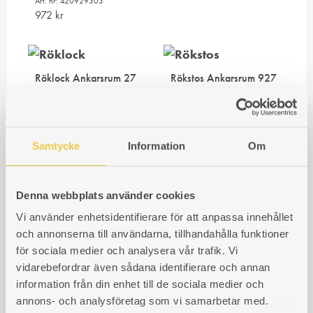
Art. nr: 420929303
972
kr
Röklock Ankarsrum 27
Rökstos Ankarsrum 927
V+H
V+H
För vänster- och högereldad
Utvändigt mått 178x79mm.
spis
Invändigt mått 169x68mm.
Samtycke
Information
Om
Art. nr: 420027307
Art. nr: 420927306
464
kr
614
kr
Denna webbplats använder cookies
Vi använder enhetsidentifierare för att anpassa innehållet
Rökstos Ankarsrum 928
Rökstos Ankarsrum 929
och annonserna till användarna, tillhandahålla funktioner
V+H
V+H
för sociala medier och analysera vår trafik. Vi
Utvändigt mått 177x75mm
För vänster- och högereldad
vidarebefordrar även sådana identifierare och annan
/ Invändigt mått 175x71mm
spis
information från din enhet till de sociala medier och
Art. nr: 420928306
Art. nr: 420929306
annons- och analysföretag som vi samarbetar med.