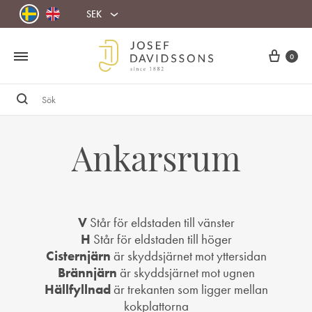
SEK
Cart
0
Sök
Ankarsrum
V
Står för eldstaden till vänster
H
Står för eldstaden till höger
Cisternjärn
är skyddsjärnet mot yttersidan
Brännjärn
är skyddsjärnet mot ugnen
Hällfyllnad
är trekanten som ligger mellan
kokplattorna