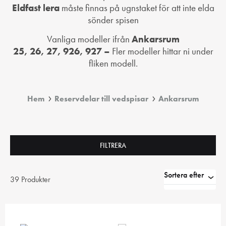
Eldfast lera
måste finnas på ugnstaket för att inte elda
sönder spisen
Vanliga modeller ifrån
Ankarsrum
25
,
26
,
27
,
926
,
927
–
Fler modeller hittar ni under
fliken modell.
Hem
Reservdelar till vedspisar
Ankarsrum
FILTRERA
Sortera efter
39 Produkter