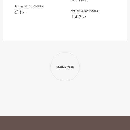
Ø123 mm.
Art. nr: 420926306
Art. nr: 420928514
614
kr
1 412
kr
LADDA FLER