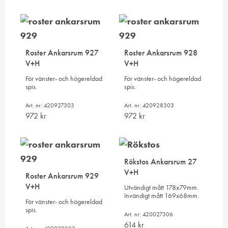
Roster Ankarsrum 927
Roster Ankarsrum 928
V+H
V+H
För vänster- och högereldad
För vänster- och högereldad
spis.
spis.
Art. nr: 420927303
Art. nr: 420928303
972
kr
972
kr
Rökstos Ankarsrum 27
V+H
Roster Ankarsrum 929
V+H
Utvändigt mått 178x79mm.
Invändigt mått 169x68mm.
För vänster- och högereldad
spis.
Art. nr: 420027306
614
kr