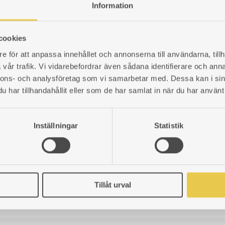
nster- och
Information
eldad spis
Art. nr: 360729303
Art.
878
kr
66
r: 360729302
83
kr
cookies
LÄGG
e för att anpassa innehållet och annonserna till användarna, tillh
TILL
vår trafik. Vi vidarebefordrar även sådana identifierare och anna
LÄGG
I
nnons- och analysföretag som vi samarbetar med. Dessa kan i sin
TILL
ÖNSKELISTA
har tillhandahållit eller som de har samlat in när du har använt 
I
ÖNSKELISTA
ernjärn Husqvarna
V
Inställningar
Statistik
nstereldad spis
r: 360729101
7
kr
Tillåt urval
LÄGG
TILL
I