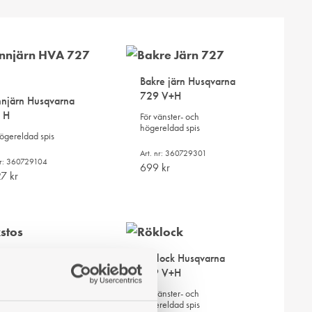
Bakre järn Husqvarna
729 V+H
nnjärn Husqvarna
 H
För vänster- och
högereldad spis
högereldad spis
Art. nr: 360729301
nr: 360729104
699
kr
27
kr
LÄGG
LÄGG
TILL
TILL
I
I
stos Husqvarna
Röklock Husqvarna
ÖNSKELISTA
ÖNSKELISTA
 V+H
729 V+H
änster- och
För vänster- och
reldad spis
högereldad spis