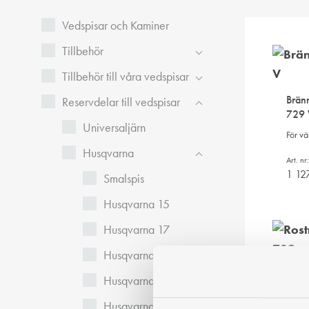
Vedspisar och Kaminer
Tillbehör
Tillbehör till våra vedspisar
Brän
Reservdelar till vedspisar
729 
Universaljärn
För vä
Husqvarna
Art. n
1 12
Smalspis
Husqvarna 15
Husqvarna 17
Husqvarna 21
Rost
Husqvarna 25
729
Husqvarna 26