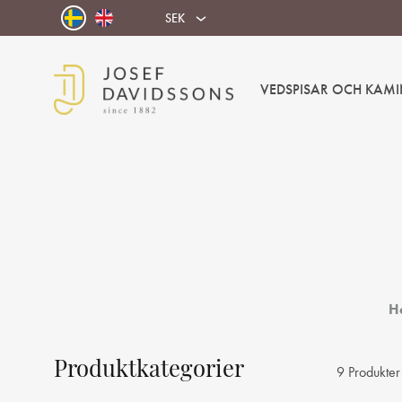
SEK
VEDSPISAR OCH KAMI
Josef
Välkommen
Davidssons
in
AB
i
värmen!
H
Produktkategorier
9 Produkter