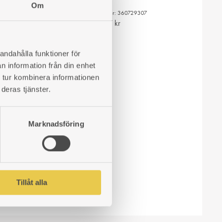
Om
 nr: 360729306
Art. nr: 360729307
4
kr
497
kr
LÄGG
LÄGG
andahålla funktioner för
TILL
TILL
n information från din enhet
I
I
 tur kombinera informationen
ÖNSKELISTA
ÖNSKELISTA
deras tjänster.
Marknadsföring
Tillåt alla