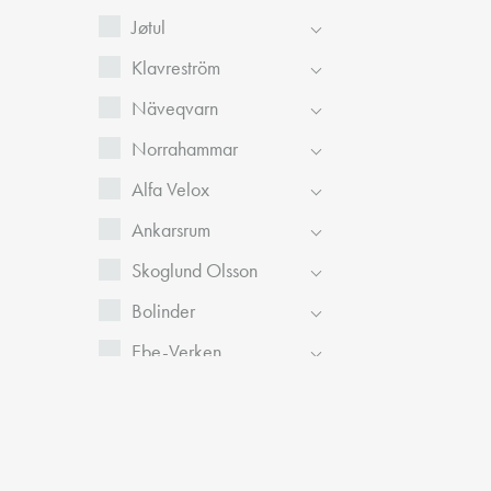
Jøtul
Klavreström
Näveqvarn
Norrahammar
Alfa Velox
Ankarsrum
Skoglund Olsson
Bolinder
Ebe-Verken
Kockums
Norrhult
Skillingaryd