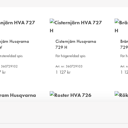
njärn Husqvarna
Cisternjärn Husqvarna
Brä
V
729 H
729
nstereldad spis
För högereldad spis
För 
r: 360729102
Art. nr: 360729103
Art. 
7
kr
1 127
kr
1 1
LÄGG
LÄGG
TILL
TILL
I
I
Roster Husqvarna 729
Rök
ÖNSKELISTA
ÖNSKELISTA
V+H
729
ram Husqvarna
 V+H
För vänster- och
För v
högereldad spis
höge