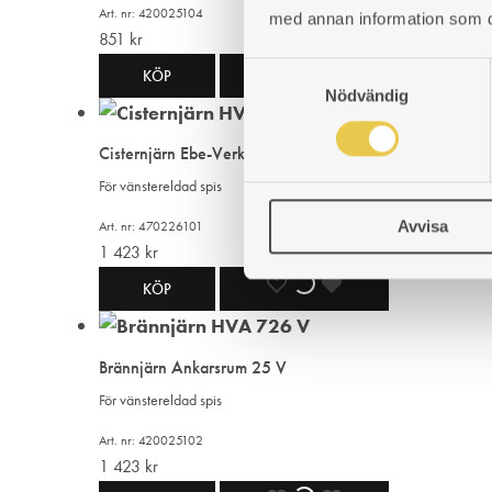
Art. nr: 420025104
med annan information som du 
851
kr
S
LÄGG
LÄGGER
LADES
KÖP
Nödvändig
a
TILL
TILL
TILL
m
t
Cisternjärn Ebe-Verken 226 V
I
I
I
y
För vänstereldad spis
c
ÖNSKELISTA
ÖNSKELISTA
ÖNSKELISTA
Avvisa
Art. nr: 470226101
k
1 423
kr
e
s
LÄGG
LÄGGER
LADES
KÖP
v
TILL
TILL
TILL
a
l
Brännjärn Ankarsrum 25 V
I
I
I
För vänstereldad spis
ÖNSKELISTA
ÖNSKELISTA
ÖNSKELISTA
Art. nr: 420025102
1 423
kr