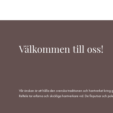
I
I
I
ÖNSKELISTA
ÖNSKELISTA
ÖNSKELISTA
Välkommen till oss!
Vår önskan är att hålla den svenska traditionen och hantverket kring g
Reftele tar erfarna och skickliga hantverkare vid. De finputsar och pol