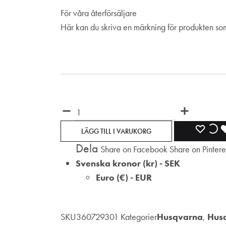
För våra återförsäljare
Här kan du skriva en märkning för produkten som 
Märkning
Antal
LÄGG
L
LÄGG TILL I VARUKORG
Dela
Share on Facebook
Share on Pintere
TILL
TI
Svenska kronor (kr) - SEK
I
I
Euro (€) - EUR
ÖNSKE
Ö
SKU
360729301
Kategorier
Husqvarna
,
Hus