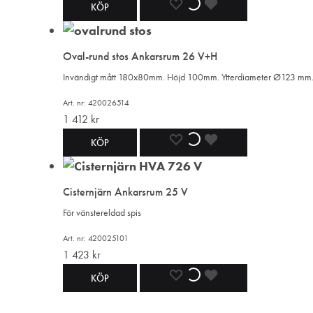
LÄGG
LÄGGER
LADES
KÖP
TILL
TILL
TILL
Oval-rund stos Ankarsrum 26 V+H
I
I
I
Invändigt mått 180x80mm. Höjd 100mm. Ytterdiameter Ø123 mm
ÖNSKELISTA
ÖNSKELISTA
ÖNSKELISTA
Art. nr: 420026514
1 412
kr
LÄGG
LÄGGER
LADES
KÖP
TILL
TILL
TILL
Cisternjärn Ankarsrum 25 V
I
I
I
För vänstereldad spis
ÖNSKELISTA
ÖNSKELISTA
ÖNSKELISTA
Art. nr: 420025101
1 423
kr
LÄGG
LÄGGER
LADES
KÖP
TILL
TILL
TILL