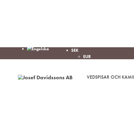
SEK
EUR
VEDSPISAR OCH KAMI
Josef
Välkommen
Davidssons
in
AB
i
värmen!