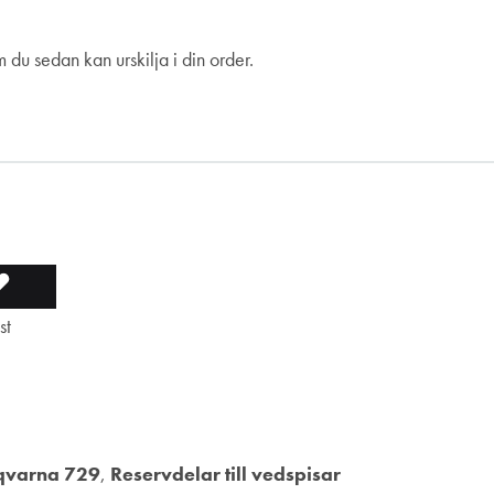
du sedan kan urskilja i din order.
ÄGGER
LADES
st
LL
TILL
I
LISTA
NSKELISTA
ÖNSKELISTA
qvarna 729
,
Reservdelar till vedspisar