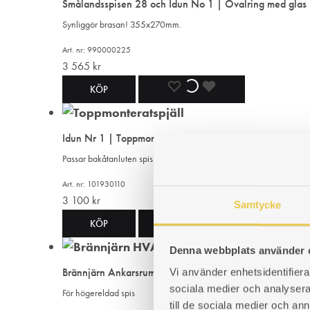
Smålandsspisen 28 och Idun No 1 | Ovalring med glas
I
I
I
Synliggör brasan! 355x270mm.
ÖNSKELISTA
ÖNSKELISTA
ÖNSKELISTA
Art. nr: 990000225
3 565
kr
LÄGG
LÄGGER
LADES
KÖP
TILL
TILL
TILL
Idun Nr 1 | Toppmonterat spjäll
I
I
I
Passar bakåtanluten spis.
ÖNSKELISTA
ÖNSKELISTA
ÖNSKELISTA
Art. nr: 101930110
3 100
kr
Samtycke
LÄGG
LÄGGER
LADES
KÖP
Denna webbplats använder 
TILL
TILL
TILL
Brännjärn Ankarsrum 25 H
Vi använder enhetsidentifierar
I
I
I
sociala medier och analysera 
För högereldad spis
till de sociala medier och a
ÖNSKELISTA
ÖNSKELISTA
ÖNSKELISTA