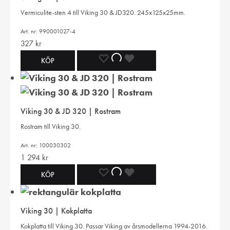
I
I
I
Vermiculite-sten 4 till Viking 30 & JD320. 245x125x25mm.
ÖNSKELISTA
ÖNSKELISTA
ÖNSKELISTA
Art. nr: 990001027-4
327
kr
LÄGG
LÄGGER
LADES
KÖP
TILL
TILL
TILL
I
I
I
Viking 30 & JD 320 | Rostram
ÖNSKELISTA
ÖNSKELISTA
ÖNSKELISTA
Rostram till Viking 30.
Art. nr: 100030302
1 294
kr
LÄGG
LÄGGER
LADES
KÖP
TILL
TILL
TILL
Viking 30 | Kokplatta
I
I
I
Kokplatta till Viking 30. Passar Viking av årsmodellerna 1994-2016.