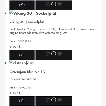
LÄGG
LÄGGER
LADES
KÖP
TILL
TILL
TILL
Viking 30 | Sockelplåt
I
I
I
Sockelplåt till Viking 30 eller JD320, alla årsmodeller. Passar spisar i
originalutförande utan tillvalet förhöjningssats.
ÖNSKELISTA
ÖNSKELISTA
ÖNSKELISTA
Art. nr: 100032851
1 192
kr
LÄGG
LÄGGER
LADES
KÖP
TILL
TILL
TILL
Cisternjärn Idun No 1 V
I
I
I
För vänstereldad spis
ÖNSKELISTA
ÖNSKELISTA
ÖNSKELISTA
Art. nr: 101930101
1 127
kr
LÄGG
LÄGGER
LADES
KÖP