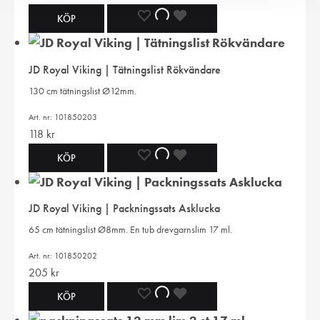
LÄGG
LÄGGER
LADES
KÖP
TILL
TILL
TILL
JD Royal Viking | Tätningslist Rökvändare
I
I
I
130 cm tätningslist Ø12mm.
ÖNSKELISTA
ÖNSKELISTA
ÖNSKELISTA
Art. nr: 101850203
118
kr
LÄGG
LÄGGER
LADES
KÖP
TILL
TILL
TILL
JD Royal Viking | Packningssats Asklucka
I
I
I
65 cm tätningslist Ø8mm. En tub drevgarnslim 17 ml.
ÖNSKELISTA
ÖNSKELISTA
ÖNSKELISTA
Art. nr: 101850202
205
kr
LÄGG
LÄGGER
LADES
KÖP