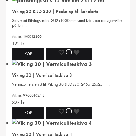
TILL
TILL
TILL
Viking 30 & JD 320 | Packning till kokplatta
I
I
I
Sats med tätningssnöre Ø12x1000 mm samt två tuber drevgarnslim
på 17 ml.
ÖNSKELISTA
ÖNSKELISTA
ÖNSKELISTA
Art. nr: 100032200
195
kr
LÄGG
LÄGGER
LADES
KÖP
TILL
TILL
TILL
Viking 30 | Vermiculiteskiva 3
I
I
I
Vermiculite-sten 3 till Viking 30 & JD320. 245x125x25mm.
ÖNSKELISTA
ÖNSKELISTA
ÖNSKELISTA
Art. nr: 990001027-3
327
kr
LÄGG
LÄGGER
LADES
KÖP
TILL
TILL
TILL
Viking 30 | Vermiculiteskiva 4