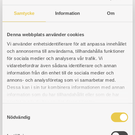
Viking 30 | Vermiculiteskiva 1
I
I
I
Vermiculite-sten 1 till Viking 30 & JD320. 245x125x25mm.
Samtycke
Information
Om
ÖNSKELISTA
ÖNSKELISTA
ÖNSKELISTA
Art. nr: 990001027-1
327
kr
Denna webbplats använder cookies
LÄGG
LÄGGER
LADES
KÖP
Vi använder enhetsidentifierare för att anpassa innehållet
TILL
TILL
TILL
och annonserna till användarna, tillhandahålla funktioner
för sociala medier och analysera vår trafik. Vi
Viking 30 | Vermiculiteskiva 2
I
I
I
vidarebefordrar även sådana identifierare och annan
Vermiculite-sten 2 till Viking 30 & JD320. 245x125x25mm.
information från din enhet till de sociala medier och
ÖNSKELISTA
ÖNSKELISTA
ÖNSKELISTA
annons- och analysföretag som vi samarbetar med.
Art. nr: 990001027-2
327
kr
Dessa kan i sin tur kombinera informationen med annan
information som du har tillhandahållit eller som de har
LÄGG
LÄGGER
LADES
KÖP
samlat in när du har använt deras tjänster.
TILL
TILL
TILL
S
Nödvändig
a
Cisternjärn Smålandsspisen Nr 28 V
I
I
I
m
För vänstereldad spis
t
ÖNSKELISTA
ÖNSKELISTA
ÖNSKELISTA