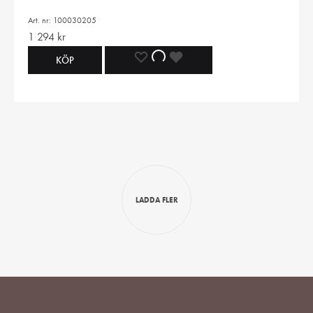
ÖNSKELISTA
ÖNSKELISTA
ÖNSKELISTA
Art. nr: 100030205
1 294
kr
LÄGG
LÄGGER
LADES
KÖP
TILL
TILL
TILL
I
I
I
ÖNSKELISTA
ÖNSKELISTA
ÖNSKELISTA
LADDA FLER