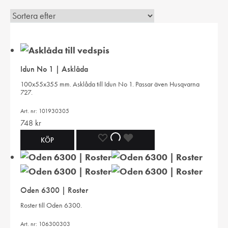
Idun No 1 | Asklåda
100x55x355 mm. Asklåda till Idun No 1. Passar även Husqvarna
727.
Art. nr: 101930305
748
kr
LÄGG
LÄGGER
LADES
KÖP
TILL
TILL
TILL
I
I
I
Oden 6300 | Roster
ÖNSKELISTA
ÖNSKELISTA
ÖNSKELISTA
Roster till Oden 6300.
Art. nr: 106300303