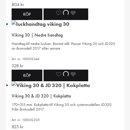
804
kr
LÄGG
LÄGGER
LADES
KÖP
TILL
TILL
TILL
Viking 30 | Nedre handtag
I
I
I
Handtag till nedre luckan. Borstat stål. Passar Viking 30 och JD320
av årsmodell 2017 eller senare.
ÖNSKELISTA
ÖNSKELISTA
ÖNSKELISTA
Art. nr: 100032246
528
kr
LÄGG
LÄGGER
LADES
KÖP
TILL
TILL
TILL
Viking 30 & JD 320 | Kokplatta
I
I
I
170×315 mm. Kokplatta till Viking 30 och systermodellen JD320.
Från årsmodell 2017.
ÖNSKELISTA
ÖNSKELISTA
ÖNSKELISTA
Art. nr: 100032205
825
kr