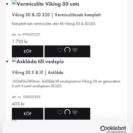
TILL
TILL
TILL
Viking 30 & JD 320 | Vermiculitesats komplett
I
I
I
Komplett sats vermiculite-sten till Viking 30 & JD320.
ÖNSKELISTA
ÖNSKELISTA
ÖNSKELISTA
Art. nr: 990001027
1 735
kr
LÄGG
LÄGGER
LADES
KÖP
TILL
TILL
TILL
Viking 30 II & III | Asklåda
I
I
I
130x80x380mm. Asklåda till smalspisarna Viking 30 av generation
II och II samt smalspisen JD320.
ÖNSKELISTA
ÖNSKELISTA
ÖNSKELISTA
Art. nr: 100032305
403
kr
LÄGG
LÄGGER
LADES
KÖP
TILL
TILL
TILL