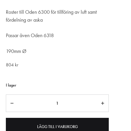
Roster till Oden 6300 för tillföring av luft samt
fördelning av aska
Passar även Oden 6318
190mm Ø
804
kr
I lager
Antal
LÄGG TILL I VARUKORG