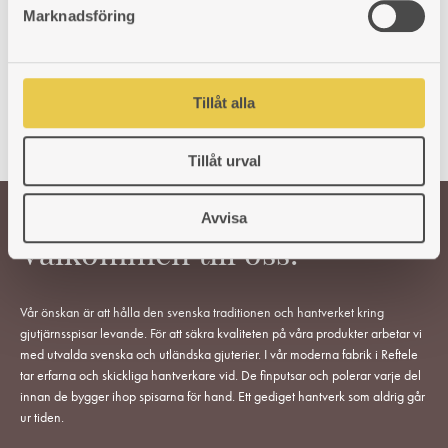
cirka 240x140 mm.
s
Marknadsföring
v
Art. nr: 420026308
a
1 412
kr
l
Tillåt alla
Tillåt urval
Avvisa
Välkommen till oss!
Vår önskan är att hålla den svenska traditionen och hantverket kring
gjutjärnsspisar levande. För att säkra kvaliteten på våra produkter arbetar vi
med utvalda svenska och utländska gjuterier. I vår moderna fabrik i Reftele
tar erfarna och skickliga hantverkare vid. De finputsar och polerar varje del
innan de bygger ihop spisarna för hand. Ett gediget hantverk som aldrig går
ur tiden.