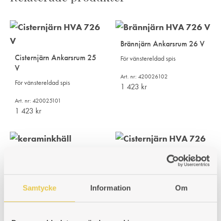
Brännjärn Ankarsrum 26 V
Cisternjärn Ankarsrum 25
För vänstereldad spis
V
Art. nr: 420026102
För vänstereldad spis
1 423
kr
Art. nr: 420025101
1 423
kr
Viking 60 | Keramikhäll
Cisternjärn Ankarsrum 26
60cm keramikhäll.
V
Samtycke
Information
Om
Art. nr: 102060901
För vänstereldad spis
4 640
kr
Art. nr: 420026101