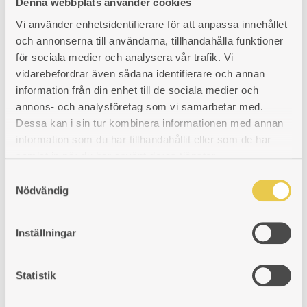
1 423
kr
Denna webbplats använder cookies
Vi använder enhetsidentifierare för att anpassa innehållet
och annonserna till användarna, tillhandahålla funktioner
för sociala medier och analysera vår trafik. Vi
vidarebefordrar även sådana identifierare och annan
Viking 60 |
Rökgasspjäll 95
information från din enhet till de sociala medier och
Förhöjningssats
95 ømm - För 8mm fyrkantsaxel
annons- och analysföretag som vi samarbetar med.
Med förhöjningssatsen på plats
Dessa kan i sin tur kombinera informationen med annan
kan totalhöjden regleras mellan
Art. nr: 990000329
880-910mm.
information som du har tillhandahållit eller som de har
296
kr
samlat in när du har använt deras tjänster.
Art. nr: 102060902
S
1 946
kr
Nödvändig
a
m
t
Inställningar
Brännjärn Ankarsrum 25 V
Inmurningsstos Ankarsrum
y
26 V+H
c
För vänstereldad spis
Gjutjärn. Innermått 183x83
k
Statistik
mm. Yttermått 193x90 mm. Höjd
Art. nr: 420025102
e
100 mm. Rektangelns mått är
1 423
kr