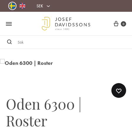
SEK
Cart
0
Sök
Oden 6300 |
Roster