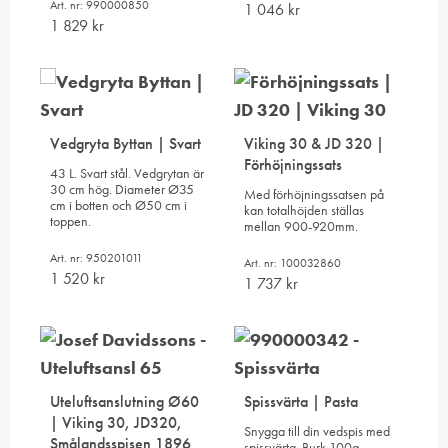
Art. nr: 990000850
1 046
kr
1 829
kr
Vedgryta Byttan | Svart
Viking 30 & JD 320 |
Förhöjningssats
43 L. Svart stål. Vedgrytan är
30 cm hög. Diameter Ø35
Med förhöjningssatsen på
cm i botten och Ø50 cm i
kan totalhöjden ställas
toppen.
mellan 900-920mm.
Art. nr: 950201011
Art. nr: 100032860
1 520
kr
1 737
kr
Uteluftsanslutning Ø60
Spissvärta | Pasta
| Viking 30, JD320,
Snygga till din vedspis med
Smålandsspisen 1896
spissvärta. Burk 100g.