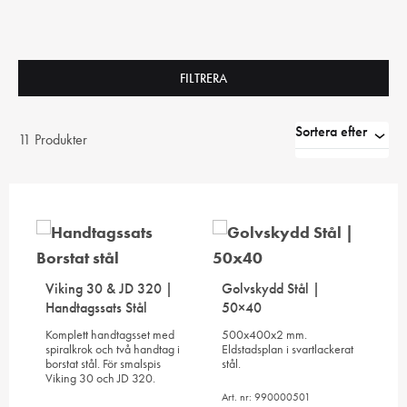
FILTRERA
Sortera efter
11 Produkter
Viking 30 & JD 320 |
Golvskydd Stål |
Handtagssats Stål
50×40
Komplett handtagsset med
500x400x2 mm.
spiralkrok och två handtag i
Eldstadsplan i svartlackerat
borstat stål. För smalspis
stål.
Viking 30 och JD 320.
Art. nr: 990000501