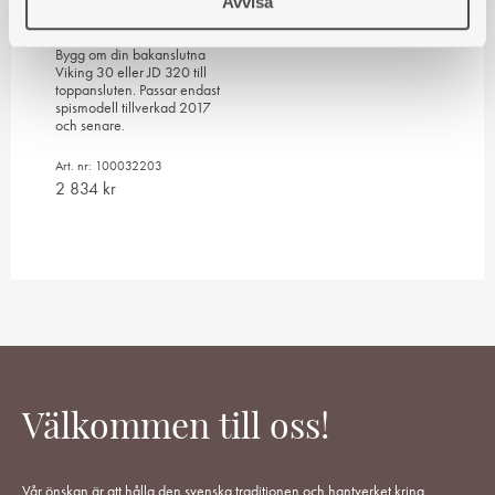
Avvisa
toppanslutning
Bygg om din bakanslutna
Viking 30 eller JD 320 till
toppansluten. Passar endast
spismodell tillverkad 2017
och senare.
Art. nr: 100032203
2 834
kr
Välkommen till oss!
Vår önskan är att hålla den svenska traditionen och hantverket kring