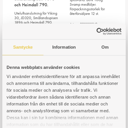
och Heimdall 790.
Svamp medföljer.
Förpackningsstorlek för
Uteluftsanslutning för Viking
återförsäljare 12 st.
30, JD320, Smålandsspisen
1896 och Heimdall 790.
Art. nr: 990000342
214
kr
Art. nr: 990000931
1 224
kr
Samtycke
Information
Om
Spiskrok Ek
Denna webbplats använder cookies
Viking 30 & JD 320 |
Spiskrok i ek till vedspis.
Vi använder enhetsidentifierare för att anpassa innehållet
Handtagssats Ek
och annonserna till användarna, tillhandahålla funktioner
Art. nr: 990000818
Komplett handtagsset med
759
kr
för sociala medier och analysera vår trafik. Vi
spiskrok och två handtag i
ek. För smalspis Viking 30
vidarebefordrar även sådana identifierare och annan
och JD 320.
information från din enhet till de sociala medier och
annons- och analysföretag som vi samarbetar med.
Art. nr: 990000851
2 294
kr
Dessa kan i sin tur kombinera informationen med annan
information som du har tillhandahållit eller som de har