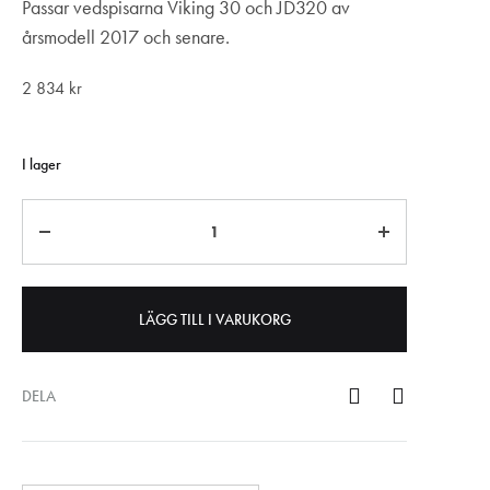
Passar vedspisarna Viking 30 och JD320 av
årsmodell 2017 och senare.
2 834
kr
I lager
Antal
LÄGG TILL I VARUKORG
DELA