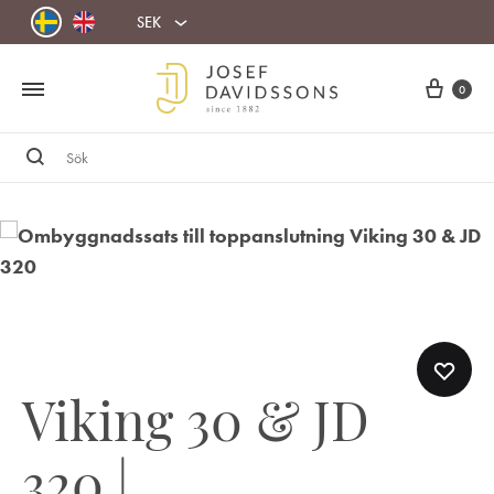
SEK
Cart
0
Sök
Viking 30 & JD
320 |