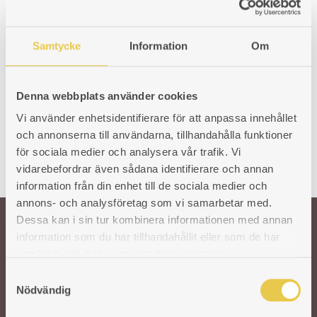
25x330x1000mm
Art. nr: 420026102
Art. nr: 990001012
1 423
kr
Samtycke
Information
Om
1 080
kr
Denna webbplats använder cookies
Vi använder enhetsidentifierare för att anpassa innehållet
och annonserna till användarna, tillhandahålla funktioner
för sociala medier och analysera vår trafik. Vi
vidarebefordrar även sådana identifierare och annan
information från din enhet till de sociala medier och
annons- och analysföretag som vi samarbetar med.
Dessa kan i sin tur kombinera informationen med annan
information som du har tillhandahållit eller som de har
Välkommen till oss!
samlat in när du har använt deras tjänster.
S
Nödvändig
Vår önskan är att hålla den svenska traditionen och hantverket kring
a
gjutjärnsspisar levande. För att säkra kvaliteten på våra produkter arbetar vi
m