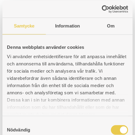
Relaterade produkter
Samtycke
Information
Om
Brännjärn Ankarsrum 26 V
Denna webbplats använder cookies
För vänstereldad spis
Vi använder enhetsidentifierare för att anpassa innehållet
Art. nr: 420026102
och annonserna till användarna, tillhandahålla funktioner
1 423
kr
för sociala medier och analysera vår trafik. Vi
vidarebefordrar även sådana identifierare och annan
LÄGG
LÄGGER
LADES
KÖP
information från din enhet till de sociala medier och
TILL
TILL
TILL
annons- och analysföretag som vi samarbetar med.
Lucksprint
Dessa kan i sin tur kombinera informationen med annan
I
I
I
information som du har tillhandahållit eller som de har
Ø5,5mm. Längd 38 mm. Hatten på sprinten är Ø9 mm.
samlat in när du har använt deras tjänster.
ÖNSKELISTA
ÖNSKELISTA
ÖNSKELISTA
Art. nr: 990001005
S
25
kr
Nödvändig
a