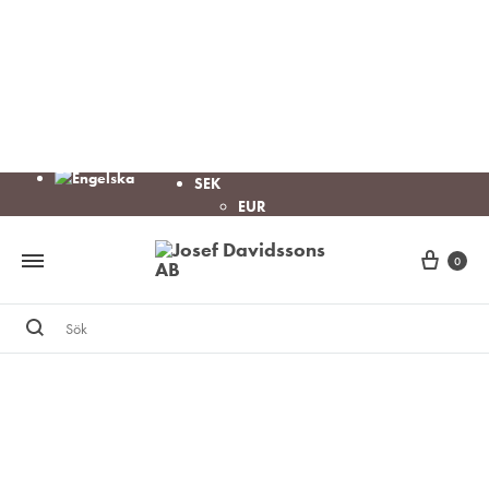
SEK
EUR
Cart
0
Sök