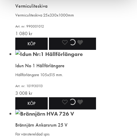
Vermiculiteskiva
I
I
I
Vermiculiteskiva 25x330x1000mm
ÖNSKELISTA
ÖNSKELISTA
ÖNSKELISTA
Art. nr: 990001012
1 080
kr
LÄGG
LÄGGER
LADES
KÖP
TILL
TILL
TILL
Idun No 1 Hällförlängare
I
I
I
Hällförlängare 105x515 mm.
ÖNSKELISTA
ÖNSKELISTA
ÖNSKELISTA
Art. nr: 101930113
3 008
kr
LÄGG
LÄGGER
LADES
KÖP
TILL
TILL
TILL
Brännjärn Ankarsrum 25 V
I
I
I
För vänstereldad spis