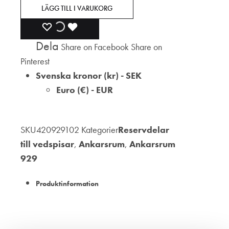
LÄGG TILL I VARUKORG
LÄGG
LÄGGER
LADES
Dela
Share on Facebook
Share on
TILL
TILL
TILL
Pinterest
I
I
I
Svenska kronor (kr) - SEK
Euro (€) - EUR
ÖNSKELISTA
ÖNSKELISTA
ÖNSKELISTA
SKU
420929102
Kategorier
Reservdelar
till vedspisar
,
Ankarsrum
,
Ankarsrum
929
Produktinformation