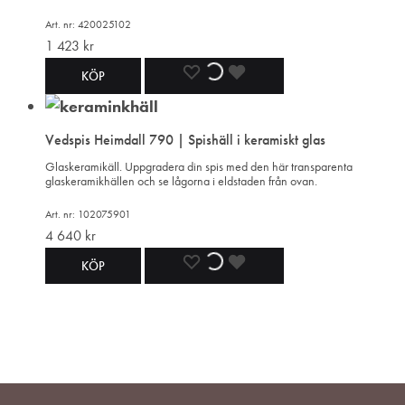
ÖNSKELISTA
ÖNSKELISTA
ÖNSKELISTA
Art. nr: 420025102
1 423
kr
LÄGG
LÄGGER
LADES
KÖP
TILL
TILL
TILL
Vedspis Heimdall 790 | Spishäll i keramiskt glas
I
I
I
Glaskeramikäll. Uppgradera din spis med den här transparenta
glaskeramikhällen och se lågorna i eldstaden från ovan.
ÖNSKELISTA
ÖNSKELISTA
ÖNSKELISTA
Art. nr: 102075901
4 640
kr
LÄGG
LÄGGER
LADES
KÖP
TILL
TILL
TILL
I
I
I
ÖNSKELISTA
ÖNSKELISTA
ÖNSKELISTA