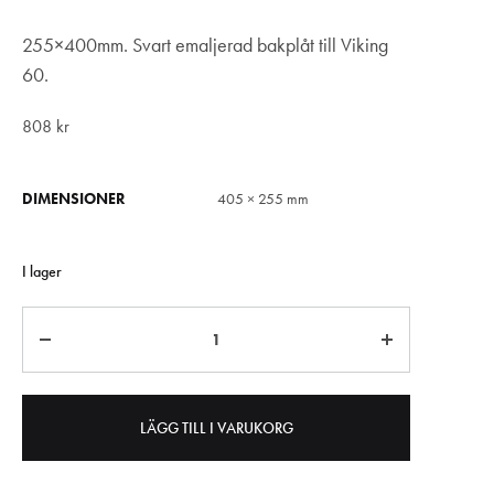
255×400mm. Svart emaljerad bakplåt till Viking
60.
808
kr
DIMENSIONER
405 × 255 mm
I lager
Antal
LÄGG TILL I VARUKORG