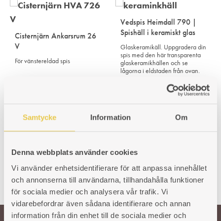
Vedspis Heimdall 790 |
Spishäll i keramiskt glas
Cisternjärn Ankarsrum 26
V
Glaskeramikäll. Uppgradera din
spis med den här transparenta
För vänstereldad spis
glaskeramikhällen och se
lågorna i eldstaden från ovan.
Art. nr: 420026101
1 423
kr
Art. nr: 102075901
4 640
kr
Samtycke
Information
Om
Denna webbplats använder cookies
Vi använder enhetsidentifierare för att anpassa innehållet
och annonserna till användarna, tillhandahålla funktioner
för sociala medier och analysera vår trafik. Vi
vidarebefordrar även sådana identifierare och annan
information från din enhet till de sociala medier och