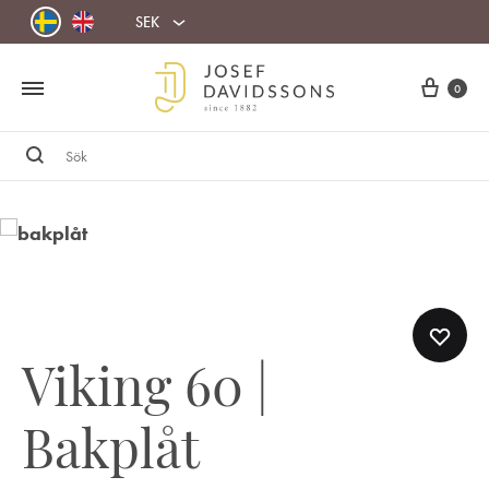
SEK
Cart
0
Sök
Viking 60 |
Bakplåt