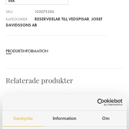
SEK
SKU
102075350
KATEGORIER
RESERVDELAR TILL VEDSPISAR
,
JOSEF
DAVIDSSONS AB
PRODUKTINFORMATION
Relaterade produkter
Brännjärn Ankarsrum 26 H
Cisternjärn Ankarsrum 25
För högereldad spis
Samtycke
Information
Om
H
Art. nr: 420026104