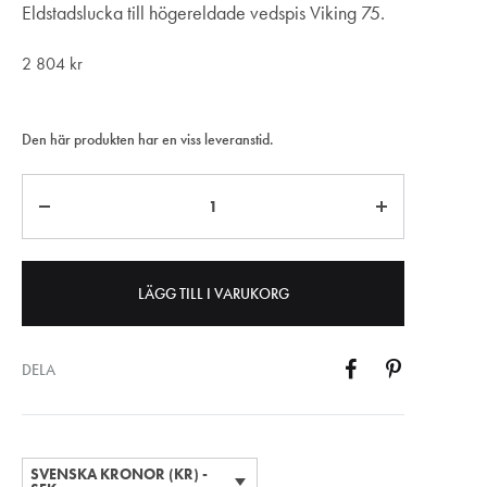
Eldstadslucka till högereldade vedspis Viking 75.
2 804
kr
Den här produkten har en viss leveranstid.
Antal
LÄGG TILL I VARUKORG
DELA
SVENSKA KRONOR (KR) -