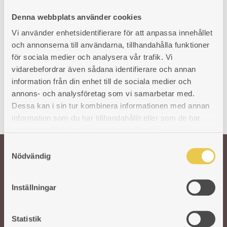
För högereldad spis
1 423
kr
Denna webbplats använder cookies
Art. nr: 420025103
851
kr
Vi använder enhetsidentifierare för att anpassa innehållet
och annonserna till användarna, tillhandahålla funktioner
för sociala medier och analysera vår trafik. Vi
vidarebefordrar även sådana identifierare och annan
information från din enhet till de sociala medier och
annons- och analysföretag som vi samarbetar med.
Dessa kan i sin tur kombinera informationen med annan
information som du har tillhandahållit eller som de har
samlat in när du har använt deras tjänster.
S
Nödvändig
a
Välkommen till oss!
m
t
Inställningar
y
Vår önskan är att hålla den svenska traditionen och hantverket kring
c
gjutjärnsspisar levande. För att säkra kvaliteten på våra produkter arbetar vi
k
Statistik
med utvalda svenska och utländska gjuterier. I vår moderna fabrik i Reftele