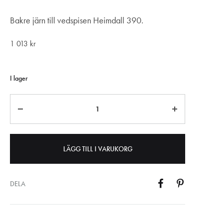
Bakre järn till vedspisen Heimdall 390.
1 013
kr
I lager
Antal
LÄGG TILL I VARUKORG
DELA