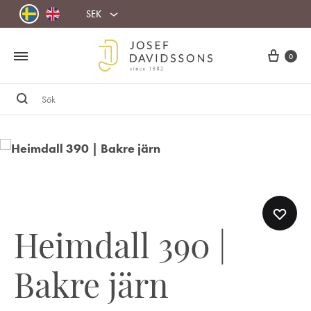
SEK
Cart
0
Sök
Heimdall 390 |
Bakre järn