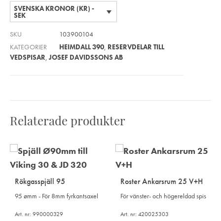
SVENSKA KRONOR (KR) -
SEK
SKU
103900104
KATEGORIER
HEIMDALL 390
,
RESERVDELAR TILL
VEDSPISAR
,
JOSEF DAVIDSSONS AB
Relaterade produkter
Rökgasspjäll 95
Roster Ankarsrum 25 V+H
95 ømm - För 8mm fyrkantsaxel
För vänster- och högereldad spis
Art. nr: 990000329
Art. nr: 420025303