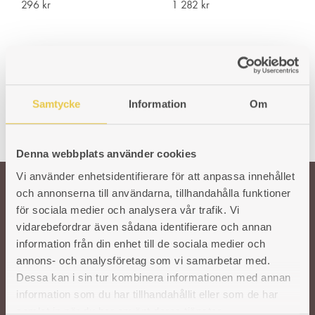
296
kr
1 282
kr
Samtycke
Information
Om
Denna webbplats använder cookies
Vi använder enhetsidentifierare för att anpassa innehållet
och annonserna till användarna, tillhandahålla funktioner
Välkommen till oss!
för sociala medier och analysera vår trafik. Vi
vidarebefordrar även sådana identifierare och annan
information från din enhet till de sociala medier och
Vår önskan är att hålla den svenska traditionen och hantverket kring
annons- och analysföretag som vi samarbetar med.
gjutjärnsspisar levande. För att säkra kvaliteten på våra produkter arbetar vi
Dessa kan i sin tur kombinera informationen med annan
med utvalda svenska och utländska gjuterier. I vår moderna fabrik i Reftele
information som du har tillhandahållit eller som de har
tar erfarna och skickliga hantverkare vid. De finputsar och polerar varje del
samlat in när du har använt deras tjänster.
innan de bygger ihop spisarna för hand. Ett gediget hantverk som aldrig går