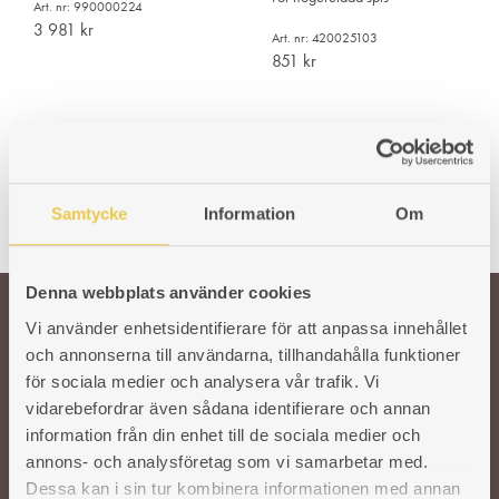
Art. nr: 990000224
3 981
kr
Art. nr: 420025103
851
kr
Samtycke
Information
Om
Denna webbplats använder cookies
Vi använder enhetsidentifierare för att anpassa innehållet
Välkommen till oss!
och annonserna till användarna, tillhandahålla funktioner
för sociala medier och analysera vår trafik. Vi
vidarebefordrar även sådana identifierare och annan
Vår önskan är att hålla den svenska traditionen och hantverket kring
information från din enhet till de sociala medier och
gjutjärnsspisar levande. För att säkra kvaliteten på våra produkter arbetar vi
annons- och analysföretag som vi samarbetar med.
med utvalda svenska och utländska gjuterier. I vår moderna fabrik i Reftele
tar erfarna och skickliga hantverkare vid. De finputsar och polerar varje del
Dessa kan i sin tur kombinera informationen med annan