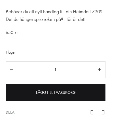
Behöver du ett nytt handtag till din Heimdall 790?
Det du hänger spiskroken på? Här är det!
650
kr
I lager
Antal
LÄGG TILL I VARUKORG
DELA