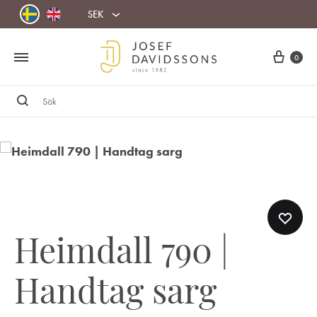
SEK
Cart
0
Sök
Heimdall 790 |
Handtag sarg