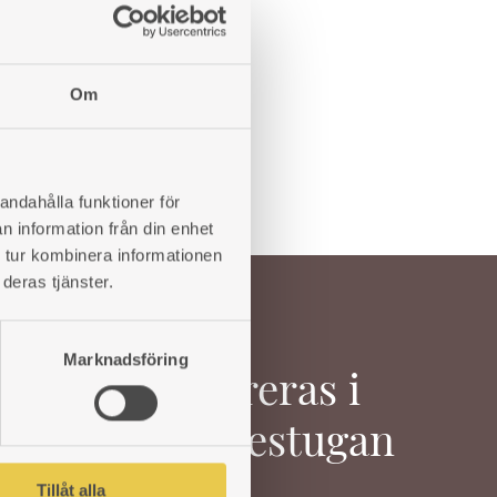
LÄGG
LÄGG
TILL
Om
TILL
I
I
ÖNSKELISTA
ÖNSKELISTA
andahålla funktioner för
n information från din enhet
 tur kombinera informationen
deras tjänster.
Marknadsföring
Inspireras i
Värmestugan
Tillåt alla