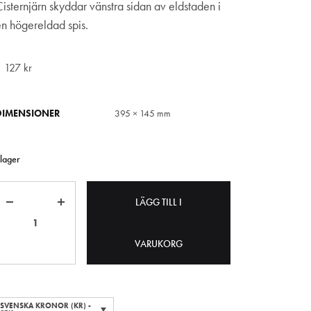
Cisternjärn skyddar vänstra sidan av eldstaden i
en högereldad spis.
1 127
kr
DIMENSIONER
395 × 145 mm
 lager
Antal
LÄGG TILL I
VARUKORG
SVENSKA KRONOR (KR) -