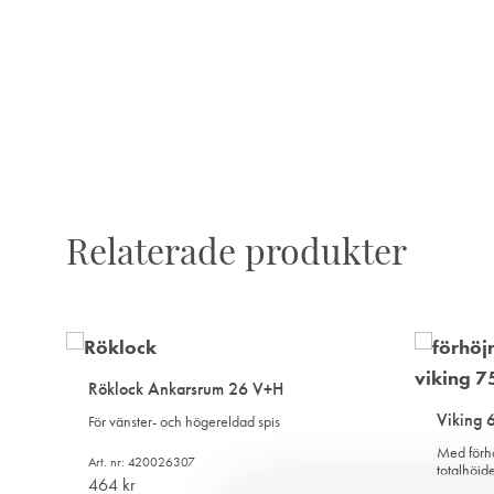
I
ÖNSKELISTA
Relaterade produkter
Röklock Ankarsrum 26 V+H
Viking 
För vänster- och högereldad spis
Med förhö
Art. nr: 420026307
totalhöj
464
kr