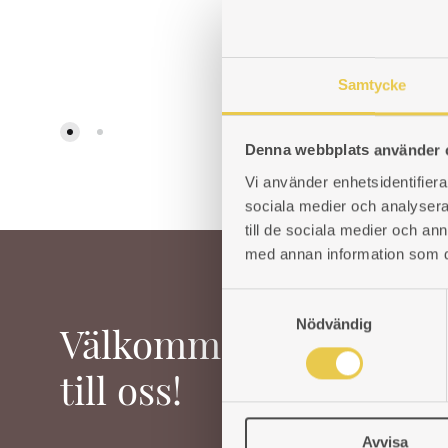
Art. nr: 
1 946
k
LÄGG
TILL
Samtycke
I
ÖNSKELISTA
Denna webbplats använder 
Vi använder enhetsidentifierar
sociala medier och analysera 
till de sociala medier och a
med annan information som du 
S
Nödvändig
a
Välkommen
m
t
till oss!
y
c
Avvisa
k