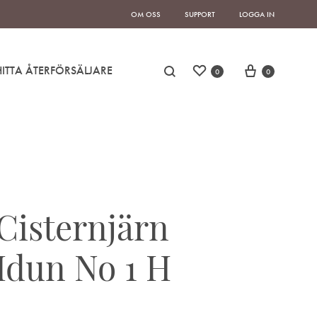
OM OSS
SUPPORT
LOGGA IN
Önskelista
Cart
Sök
HITTA ÅTERFÖRSÄLJARE
0
0
Cisternjärn
Idun No 1 H