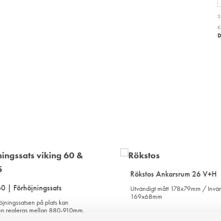
S
K
D
Rökstos Ankarsrum 26 V+H
60 | Förhöjningssats
Utvändigt mått 178x79mm / Invän
169x68mm
jningssatsen på plats kan
den regleras mellan 880-910mm.
Art. nr: 420026306