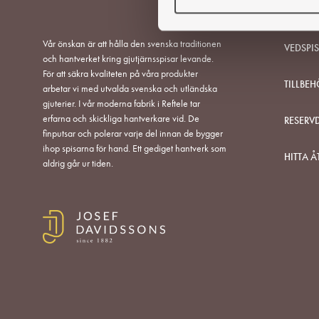
e
s
Vår önskan är att hålla den svenska traditionen
VEDSPI
v
och hantverket kring gjutjärnsspisar levande.
a
För att säkra kvaliteten på våra produkter
l
TILLBEH
arbetar vi med utvalda svenska och utländska
gjuterier. I vår moderna fabrik i Reftele tar
erfarna och skickliga hantverkare vid. De
RESERV
finputsar och polerar varje del innan de bygger
ihop spisarna för hand. Ett gediget hantverk som
HITTA Å
aldrig går ur tiden.