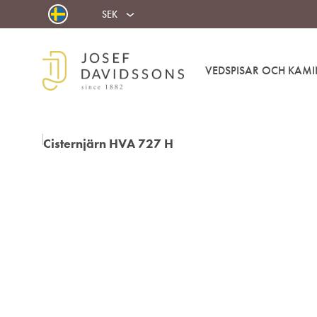
SEK
VEDSPISAR OCH KAMI
Josef
Välkommen
Davidssons
in
AB
i
värmen!