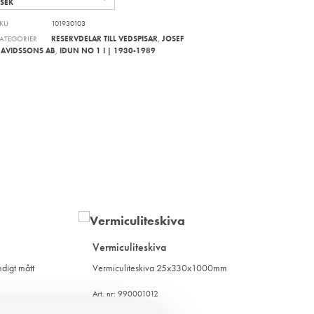
SEK
KU
101930103
ATEGORIER
RESERVDELAR TILL VEDSPISAR
,
JOSEF
AVIDSSONS AB
,
IDUN NO 1 I | 1930-1989
Vermiculiteskiva
digt mått
Vermiculiteskiva 25x330x1000mm
Art. nr: 990001012
1 080
kr