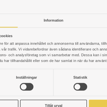
614
kr
102060902
r
Information
LÄGG
TILL
I
cookies
ÖNSKELISTA
e för att anpassa innehållet och annonserna till användarna, tillh
vår trafik. Vi vidarebefordrar även sådana identifierare och anna
nnons- och analysföretag som vi samarbetar med. Dessa kan i sin
har tillhandahållit eller som de har samlat in när du har använt 
Inställningar
Statistik
Tillåt urval