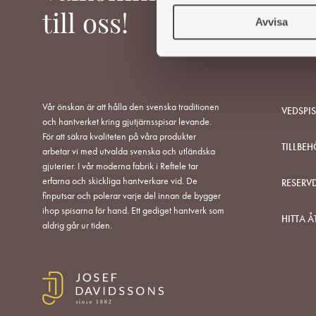
c
till oss!
Avvisa
k
e
s
v
a
Vår önskan är att hålla den svenska traditionen
l
VEDSPI
och hantverket kring gjutjärnsspisar levande.
För att säkra kvaliteten på våra produkter
TILLBEH
arbetar vi med utvalda svenska och utländska
gjuterier. I vår moderna fabrik i Reftele tar
erfarna och skickliga hantverkare vid. De
RESERV
finputsar och polerar varje del innan de bygger
ihop spisarna för hand. Ett gediget hantverk som
HITTA Å
aldrig går ur tiden.