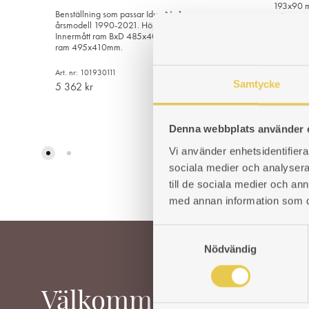
193x90 m
Benställning som passar Idun No1 av
mått är 
årsmodell 1990-2021. Höjd 500mm.
Innermått ram BxD 485x400mm. Yttermått
Art. nr: 
ram 495x410mm.
1 412
kr
Art. nr: 101930111
Samtycke
5 362
kr
Denna webbplats använder 
LÄGG
TILL
Vi använder enhetsidentifierar
I
sociala medier och analysera 
ÖNSKELISTA
till de sociala medier och a
med annan information som du 
S
Nödvändig
a
m
t
Välkommen
y