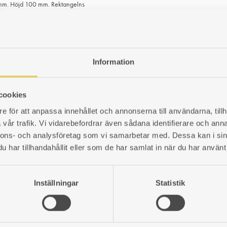
m. Höjd 100 mm. Rektangelns
cirka 240x140 mm.
Art. nr: 420026101
1 423
kr
420026308
Information
LÄGG
TILL
cookies
I
e för att anpassa innehållet och annonserna till användarna, tillh
ÖNSKELISTA
vår trafik. Vi vidarebefordrar även sådana identifierare och anna
nnons- och analysföretag som vi samarbetar med. Dessa kan i sin
har tillhandahållit eller som de har samlat in när du har använt 
Inställningar
Statistik