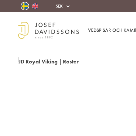
SEK
VEDSPISAR OCH KAMI
Josef
Välkommen
Davidssons
in
AB
i
värmen!