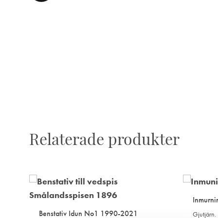
TILL
I
ÖNSKELISTA
Relaterade produkter
Inmurni
Benstativ Idun No1 1990-2021
Gjutjärn.