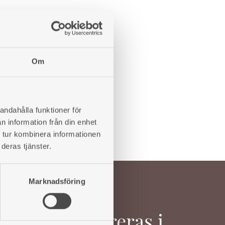
Art. nr: 420025103
851
kr
LÄGG
LÄGG
Om
TILL
TILL
I
I
ÖNSKELISTA
ÖNSKELISTA
andahålla funktioner för
n information från din enhet
 tur kombinera informationen
deras tjänster.
Marknadsföring
Inspireras i