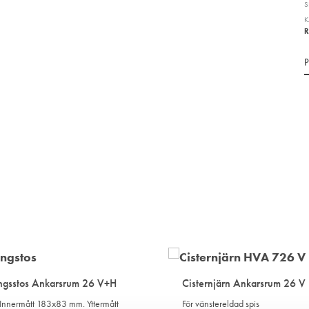
S
K
R
ngsstos Ankarsrum 26 V+H
Cisternjärn Ankarsrum 26 V
 Innermått 183x83 mm. Yttermått
För vänstereldad spis