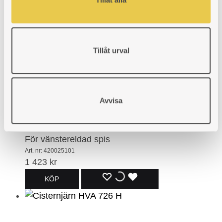
Ytterdiameter Ø123 mm.
Art. nr: 420026514
1 412
kr
LÄGG
LÄGGER
LADES
KÖP
Tillåt urval
TILL
TILL
TILL
I
I
I
Avvisa
ÖNSKELISTA
ÖNSKELISTA
ÖNSKELISTA
Cisternjärn Ankarsrum 25 V
För vänstereldad spis
Art. nr: 420025101
1 423
kr
LÄGG
LÄGGER
LADES
KÖP
TILL
TILL
TILL
I
I
I