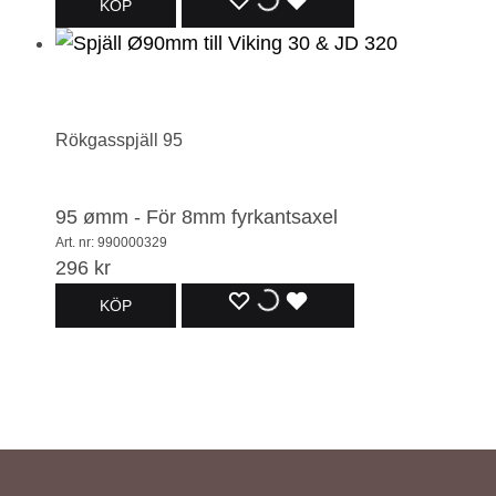
LÄGG
LÄGGER
LADES
KÖP
TILL
TILL
TILL
I
I
I
ÖNSKELISTA
ÖNSKELISTA
ÖNSKELISTA
Rökgasspjäll 95
95 ømm - För 8mm fyrkantsaxel
Art. nr: 990000329
296
kr
LÄGG
LÄGGER
LADES
KÖP
TILL
TILL
TILL
I
I
I
ÖNSKELISTA
ÖNSKELISTA
ÖNSKELISTA