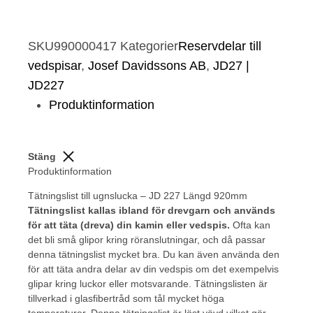
SKU
990000417
Kategorier
Reservdelar till
vedspisar
,
Josef Davidssons AB
,
JD27 |
JD227
Produktinformation
Stäng
Produktinformation
Tätningslist till ugnslucka – JD 227 Längd 920mm
Tätningslist kallas ibland för drevgarn och används
för att täta (dreva) din kamin eller vedspis.
Ofta kan
det bli små glipor kring röranslutningar, och då passar
denna tätningslist mycket bra. Du kan även använda den
för att täta andra delar av din vedspis om det exempelvis
glipar kring luckor eller motsvarande. Tätningslisten är
tillverkad i glasfibertråd som tål mycket höga