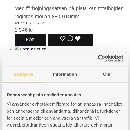
Med förhöjningssatsen på plats kan totalhöjden
regleras mellan 880-910mm.
Art. nr: 102060902
1 946
kr
LÄGG
LÄGGER
LADES
KÖP
TILL
TILL
TILL
I
I
I
Samtycke
Information
Om
ÖNSKELISTA
ÖNSKELISTA
ÖNSKELISTA
Textilglas med tejp < Ø6mm
Ø6mm. En rulle är 50 meter. För tätning av
Denna webbplats använder cookies
eldstadsglas.
Vi använder enhetsidentifierare för att anpassa innehållet
Prisintervall:
131
kr
–
3 162
kr
och annonserna till användarna, tillhandahålla funktioner
för sociala medier och analysera vår trafik. Vi
Den
131 kr
LÄGG
LÄGGER
LADES
KÖP
vidarebefordrar även sådana identifierare och annan
här
till