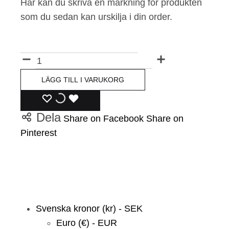
Här kan du skriva en märkning för produkten
som du sedan kan urskilja i din order.
Märkning
Antal
LÄGG TILL I VARUKORG
LÄGG
LÄGGER
LADES
Dela
Share on Facebook
Share on
TILL
TILL
TILL
Pinterest
I
I
I
ÖNSKELISTA
ÖNSKELISTA
ÖNSKELISTA
Svenska kronor (kr) - SEK
Euro (€) - EUR