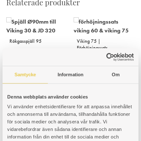
Relaterade produkter
Rökgasspjäll 95
Viking 75 |
Förhöjningssats
95 ømm - För 8mm fyrkantsaxel
Med förhöjningssatsen på plats
kan totalhöjden justeras mellan
Art. nr: 990000329
880-910mm.
296
kr
Samtycke
Information
Om
Art. nr: 102075902
1 946
kr
Denna webbplats använder cookies
Vi använder enhetsidentifierare för att anpassa innehållet
och annonserna till användarna, tillhandahålla funktioner
för sociala medier och analysera vår trafik. Vi
vidarebefordrar även sådana identifierare och annan
information från din enhet till de sociala medier och