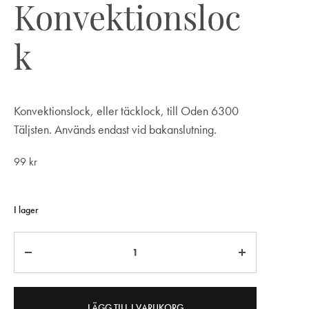
Konvektionsloc
k
Konvektionslock, eller täcklock, till Oden 6300
Täljsten. Används endast vid bakanslutning.
99
kr
I lager
Antal
LÄGG TILL I VARUKORG