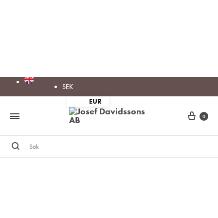
SEK
EUR
Cart
0
Sök