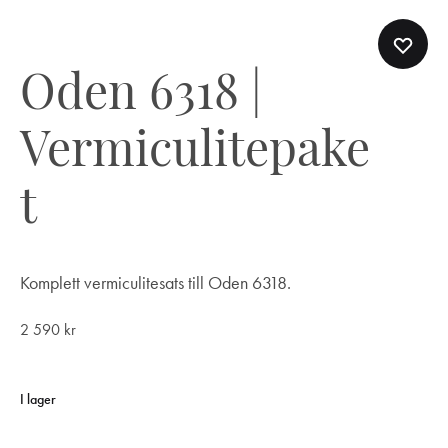
Oden 6318 |
Vermiculitepake
t
Komplett vermiculitesats till Oden 6318.
2 590
kr
I lager