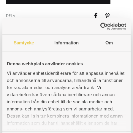
DELA
SVENSKA KRONOR (KR) - SEK
Samtycke
Information
Om
EURO (€) - EUR
Denna webbplats använder cookies
SKU
160000400
Vi använder enhetsidentifierare för att anpassa innehållet
KATEGORIER
RESERVDELAR TILL VEDSPISAR
,
JOSEF
DAVIDSSONS AB
,
ODEN 6318
och annonserna till användarna, tillhandahålla funktioner
för sociala medier och analysera vår trafik. Vi
vidarebefordrar även sådana identifierare och annan
information från din enhet till de sociala medier och
PRODUKTINFORMATION
annons- och analysföretag som vi samarbetar med.
Dessa kan i sin tur kombinera informationen med annan
information som du har tillhandahållit eller som de har
samlat in när du har använt deras tjänster.